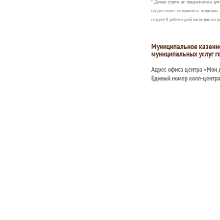
* Данная форма не предназначена дл
предоставляет возможность направить 
позднее 8 рабочих дней после дня его р
Муниципальное казенн
муниципальных услуг г
Адрес офиса центра «Мои
Единый номер колл-центр