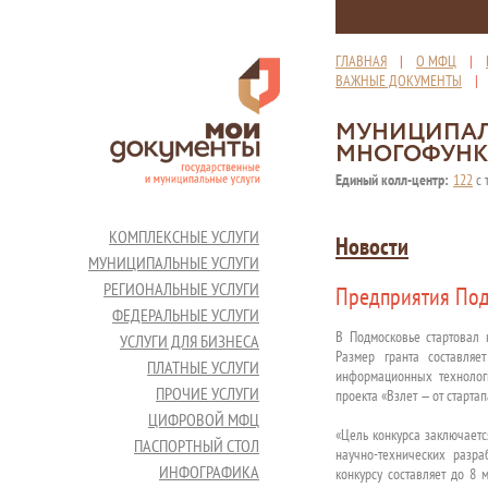
ГЛАВНАЯ
|
О МФЦ
|
ВАЖНЫЕ ДОКУМЕНТЫ
МУНИЦИПАЛ
МНОГОФУНК
Единый колл-центр:
122
с 
КОМПЛЕКСНЫЕ УСЛУГИ
Новости
МУНИЦИПАЛЬНЫЕ УСЛУГИ
РЕГИОНАЛЬНЫЕ УСЛУГИ
Предприятия Подм
ФЕДЕРАЛЬНЫЕ УСЛУГИ
В Подмосковье стартовал 
УСЛУГИ ДЛЯ БИЗНЕСА
Размер гранта составляе
ПЛАТНЫЕ УСЛУГИ
информационных технологи
ПРОЧИЕ УСЛУГИ
проекта «Взлет — от стартап
ЦИФРОВОЙ МФЦ
«Цель конкурса заключаетс
ПАСПОРТНЫЙ СТОЛ
научно-технических разр
ИНФОГРАФИКА
конкурсу составляет до 8