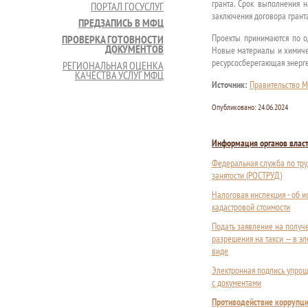
гранта. Срок выполнения н
ПОРТАЛ ГОСУСЛУГ
заключения договора гранта
ПРЕДЗАПИСЬ В МФЦ
Проекты принимаются по о
ПРОВЕРКА ГОТОВНОСТИ
ДОКУМЕНТОВ
Новые материалы и химичес
ресурсосберегающая энерге
РЕГИОНАЛЬНАЯ ОЦЕНКА
КАЧЕСТВА УСЛУГ МФЦ
Источник:
Правительство М
Опубликовано:
24.06.2024
Информация органов влас
Федеральная служба по тру
занятости (РОСТРУД)
Налоговая инспекция - об 
кадастровой стоимости
Подать заявление на получ
разрешения на такси — в э
виде
Электронная подпись упрощ
с документами
Противодействие коррупц