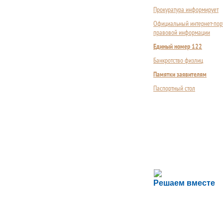
Прокуратура информирует
Официальный интернет-пор
правовой информации
Единый номер 122
Банкротство физлиц
Памятки заявителям
Паспортный стол
Сложности с пол
Решаем вместе
Сообщите об этом