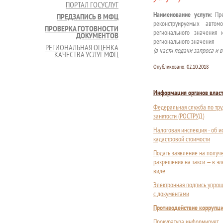
ПОРТАЛ ГОСУСЛУГ
Наименование услуги
: Пр
ПРЕДЗАПИСЬ В МФЦ
реконструируемых автом
ПРОВЕРКА ГОТОВНОСТИ
регионального значения 
ДОКУМЕНТОВ
регионального значения
РЕГИОНАЛЬНАЯ ОЦЕНКА
(в части подачи запроса и 
КАЧЕСТВА УСЛУГ МФЦ
Опубликовано:
02.10.2018
Информация органов влас
Федеральная служба по тру
занятости (РОСТРУД)
Налоговая инспекция - об 
кадастровой стоимости
Подать заявление на получ
разрешения на такси — в э
виде
Электронная подпись упрощ
с документами
Противодействие коррупц
Прокуратура информирует