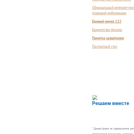
Официальный интернет-пор
правовой информации
Единый номер 122
Банкротство физлиц
Памятки заявителям
Паспортный стол
Сложности с пол
Решаем вместе
Сообщите об этом
* Данная форма не предназначена дл
предоставляет возможность направить 