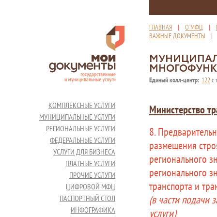
ГЛАВНАЯ
|
О МФЦ
|
ВАЖНЫЕ ДОКУМЕНТЫ
МУНИЦИПАЛ
МНОГОФУНК
Единый колл-центр:
122
с 
КОМПЛЕКСНЫЕ УСЛУГИ
Министерство тр
МУНИЦИПАЛЬНЫЕ УСЛУГИ
РЕГИОНАЛЬНЫЕ УСЛУГИ
8. Предварительн
ФЕДЕРАЛЬНЫЕ УСЛУГИ
размещения стро
УСЛУГИ ДЛЯ БИЗНЕСА
регионального з
ПЛАТНЫЕ УСЛУГИ
регионального зн
ПРОЧИЕ УСЛУГИ
транспорта и тр
ЦИФРОВОЙ МФЦ
(в части подачи 
ПАСПОРТНЫЙ СТОЛ
ИНФОГРАФИКА
услуги)