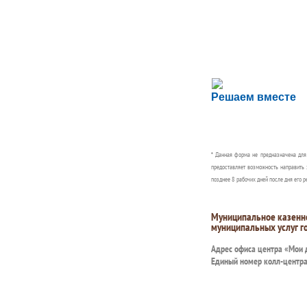
Сложности с пол
Решаем вместе
Сообщите об этом
* Данная форма не предназначена дл
предоставляет возможность направить 
позднее 8 рабочих дней после дня его р
Муниципальное казенн
муниципальных услуг г
Адрес офиса центра «Мои
Единый номер колл-центр