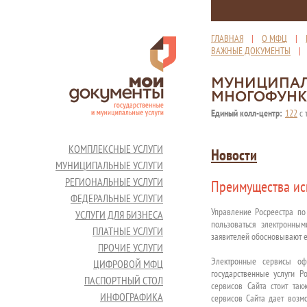
ГЛАВНАЯ
|
О МФЦ
|
ВАЖНЫЕ ДОКУМЕНТЫ
МУНИЦИПАЛ
МНОГОФУНК
Единый колл-центр:
122
с 
КОМПЛЕКСНЫЕ УСЛУГИ
Новости
МУНИЦИПАЛЬНЫЕ УСЛУГИ
РЕГИОНАЛЬНЫЕ УСЛУГИ
Преимущества ис
ФЕДЕРАЛЬНЫЕ УСЛУГИ
Управление Росреестра по
УСЛУГИ ДЛЯ БИЗНЕСА
пользоваться электронны
ПЛАТНЫЕ УСЛУГИ
заявителей обосновывают ег
ПРОЧИЕ УСЛУГИ
Электронные сервисы о
ЦИФРОВОЙ МФЦ
государственные услуги 
ПАСПОРТНЫЙ СТОЛ
сервисов Сайта стоит так
ИНФОГРАФИКА
сервисов Сайта дает возм