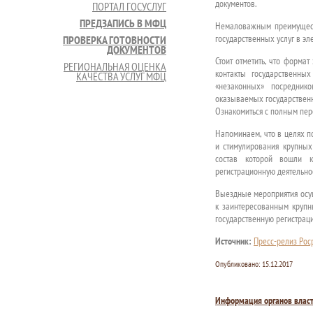
документов.
ПОРТАЛ ГОСУСЛУГ
ПРЕДЗАПИСЬ В МФЦ
Немаловажным преимуществ
государственных услуг в эл
ПРОВЕРКА ГОТОВНОСТИ
ДОКУМЕНТОВ
Стоит отметить, что форма
РЕГИОНАЛЬНАЯ ОЦЕНКА
контакты государственны
КАЧЕСТВА УСЛУГ МФЦ
«незаконных» посредник
оказываемых государственн
Ознакомиться с полным пер
Напоминаем, что в целях п
и стимулирования крупных
состав которой вошли к
регистрационную деятельнос
Выездные мероприятия осущ
к заинтересованным крупн
государственную регистрац
Источник:
Пресс-релиз Роср
Опубликовано:
15.12.2017
Информация органов влас