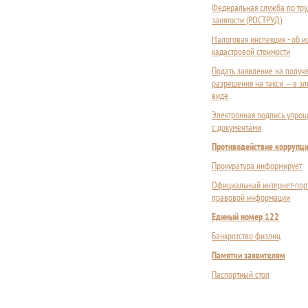
Федеральная служба по тру
занятости (РОСТРУД)
Налоговая инспекция - об 
кадастровой стоимости
Подать заявление на получ
разрешения на такси — в э
виде
Электронная подпись упрощ
с документами
Противодействие коррупц
Прокуратура информирует
Официальный интернет-пор
правовой информации
Единый номер 122
Банкротство физлиц
Памятки заявителям
Паспортный стол