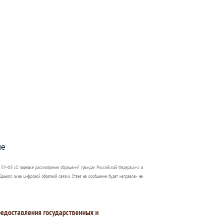
пособия?
ме
 59-ФЗ «О порядке рассмотрения обращений граждан Российской Федерации» и
диного окна цифровой обратной связи». Ответ на сообщение будет направлен не
едоставления государственных и