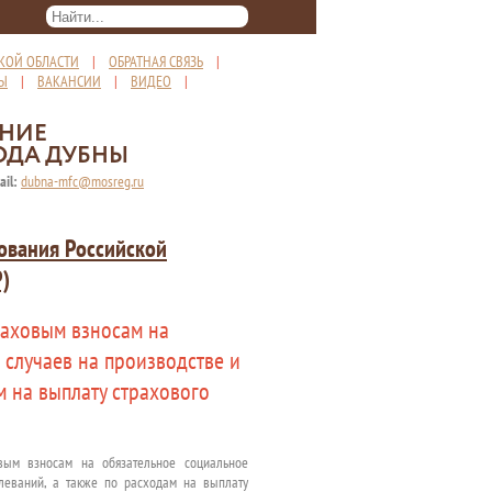
КОЙ ОБЛАСТИ
|
ОБРАТНАЯ СВЯЗЬ
|
ТЫ
|
ВАКАНСИИ
|
ВИДЕО
|
ЕНИЕ
ОДА ДУБНЫ
ail:
dubna-mfc@mosreg.ru
ования Российской
Р)
раховым взносам на
 случаев на производстве и
 на выплату страхового
ым взносам на обязательное социальное
леваний, а также по расходам на выплату