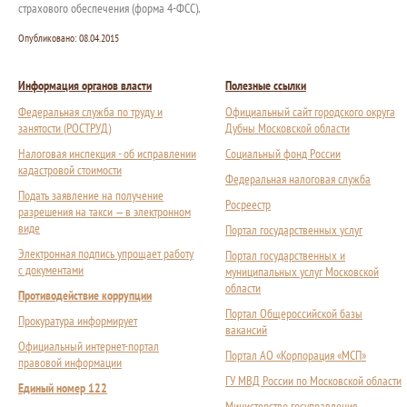
страхового обеспечения (форма 4-ФСС).
Опубликовано:
08.04.2015
Информация органов власти
Полезные ссылки
Федеральная служба по труду и
Официальный сайт городского округа
занятости (РОСТРУД)
Дубны Московской области
Налоговая инспекция - об исправлении
Социальный фонд России
кадастровой стоимости
Федеральная налоговая служба
Подать заявление на получение
Росреестр
разрешения на такси — в электронном
виде
Портал государственных услуг
Электронная подпись упрощает работу
Портал государственных и
с документами
муниципальных услуг Московской
области
Противодействие коррупции
Портал Общероссийской базы
Прокуратура информирует
вакансий
Официальный интернет-портал
Портал АО «Корпорация «МСП»
правовой информации
ГУ МВД России по Московской области
Единый номер 122
Министерство госуправления,