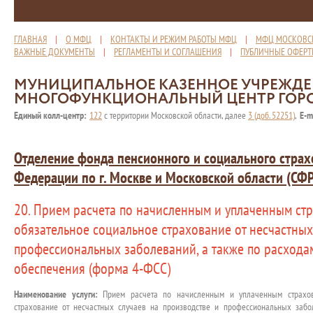
ГЛАВНАЯ
|
О МФЦ
|
КОНТАКТЫ И РЕЖИМ РАБОТЫ МФЦ
|
МФЦ МОСКОВС
ВАЖНЫЕ ДОКУМЕНТЫ
|
РЕГЛАМЕНТЫ И СОГЛАШЕНИЯ
|
ПУБЛИЧНЫЕ ОФЕР
МУНИЦИПАЛЬНОЕ КАЗЕННОЕ УЧРЕЖД
МНОГОФУНКЦИОНАЛЬНЫЙ ЦЕНТР ГОР
Единый колл-центр:
122
с территории Московской области, далее
3 (доб. 52251)
,
E-m
Отделение фонда пенсионного и социального страх
Федерации по г. Москве и Московской области (СФ
20. Прием расчета по начисленным и уплаченным ст
обязательное социальное страхование от несчастных
профессиональных заболеваний, а также по расходам
обеспечения (форма 4-ФСС)
Наименование услуги:
Прием расчета по начисленным и уплаченным страхов
страхование от несчастных случаев на производстве и профессиональных забо