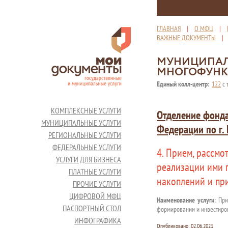
ГЛАВНАЯ
|
О МФЦ
|
ВАЖНЫЕ ДОКУМЕНТЫ
МУНИЦИПАЛ
МНОГОФУНК
Единый колл-центр:
122
с 
КОМПЛЕКСНЫЕ УСЛУГИ
Отделение фонда
МУНИЦИПАЛЬНЫЕ УСЛУГИ
Федерации по г.
РЕГИОНАЛЬНЫЕ УСЛУГИ
ФЕДЕРАЛЬНЫЕ УСЛУГИ
4. Прием, рассмо
УСЛУГИ ДЛЯ БИЗНЕСА
реализации ими 
ПЛАТНЫЕ УСЛУГИ
накоплений и пр
ПРОЧИЕ УСЛУГИ
ЦИФРОВОЙ МФЦ
Наименование услуги
: Пр
ПАСПОРТНЫЙ СТОЛ
формировании и инвестиров
ИНФОГРАФИКА
Опубликовано:
02.06.2021