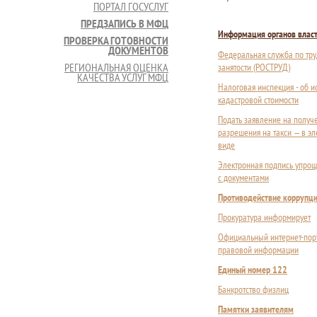
ПОРТАЛ ГОСУСЛУГ
ПРЕДЗАПИСЬ В МФЦ
Информация органов влас
ПРОВЕРКА ГОТОВНОСТИ
ДОКУМЕНТОВ
Федеральная служба по тру
РЕГИОНАЛЬНАЯ ОЦЕНКА
занятости (РОСТРУД)
КАЧЕСТВА УСЛУГ МФЦ
Налоговая инспекция - об 
кадастровой стоимости
Подать заявление на получ
разрешения на такси — в э
виде
Электронная подпись упрощ
с документами
Противодействие коррупц
Прокуратура информирует
Официальный интернет-пор
правовой информации
Единый номер 122
Банкротство физлиц
Памятки заявителям