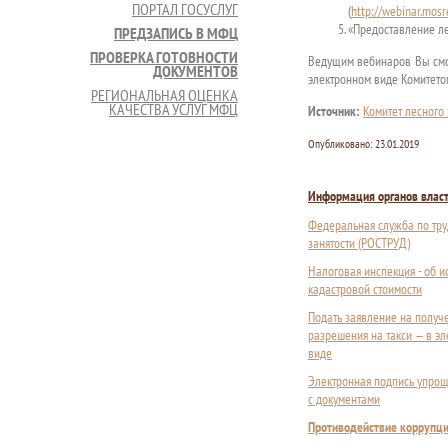
ПОРТАЛ ГОСУСЛУГ
(
http://webinar.mosr
«Предоставление ле
ПРЕДЗАПИСЬ В МФЦ
ПРОВЕРКА ГОТОВНОСТИ
Ведущим вебинаров Вы смож
ДОКУМЕНТОВ
электронном виде Комитето
РЕГИОНАЛЬНАЯ ОЦЕНКА
КАЧЕСТВА УСЛУГ МФЦ
Источник:
Комитет лесного
Опубликовано:
23.01.2019
Информация органов влас
Федеральная служба по тру
занятости (РОСТРУД)
Налоговая инспекция - об 
кадастровой стоимости
Подать заявление на получ
разрешения на такси — в э
виде
Электронная подпись упрощ
с документами
Противодействие коррупц