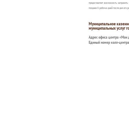
предоставляет возможность направить 
позднее 8 рабочих дней после дня его р
Муниципальное казенн
муниципальных услуг г
Адрес офиса центра «Мои
Единый номер колл-центр