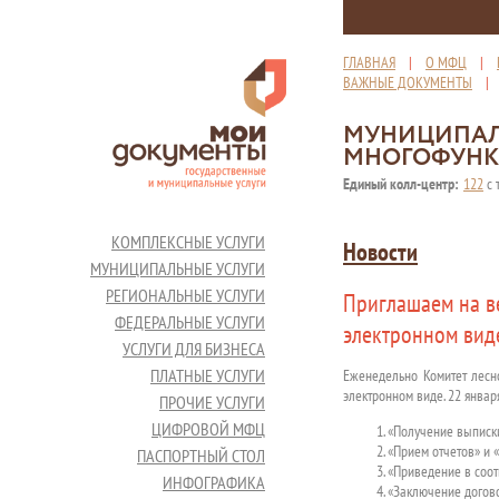
ГЛАВНАЯ
|
О МФЦ
|
ВАЖНЫЕ ДОКУМЕНТЫ
МУНИЦИПАЛ
МНОГОФУНК
Единый колл-центр:
122
с 
КОМПЛЕКСНЫЕ УСЛУГИ
Новости
МУНИЦИПАЛЬНЫЕ УСЛУГИ
РЕГИОНАЛЬНЫЕ УСЛУГИ
Приглашаем на в
ФЕДЕРАЛЬНЫЕ УСЛУГИ
электронном вид
УСЛУГИ ДЛЯ БИЗНЕСА
ПЛАТНЫЕ УСЛУГИ
Еженедельно Комитет лесн
электронном виде. 22 январ
ПРОЧИЕ УСЛУГИ
ЦИФРОВОЙ МФЦ
«Получение выписки
«Прием отчетов» и 
ПАСПОРТНЫЙ СТОЛ
«Приведение в соот
ИНФОГРАФИКА
«Заключение догов