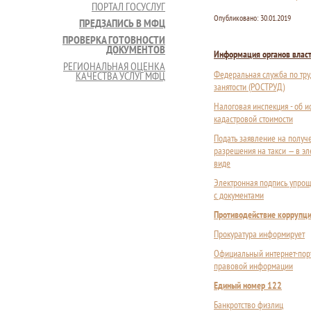
ПОРТАЛ ГОСУСЛУГ
Опубликовано:
30.01.2019
ПРЕДЗАПИСЬ В МФЦ
ПРОВЕРКА ГОТОВНОСТИ
ДОКУМЕНТОВ
Информация органов влас
РЕГИОНАЛЬНАЯ ОЦЕНКА
Федеральная служба по тру
КАЧЕСТВА УСЛУГ МФЦ
занятости (РОСТРУД)
Налоговая инспекция - об 
кадастровой стоимости
Подать заявление на получ
разрешения на такси — в э
виде
Электронная подпись упрощ
с документами
Противодействие коррупц
Прокуратура информирует
Официальный интернет-пор
правовой информации
Единый номер 122
Банкротство физлиц