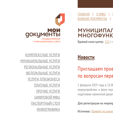
ГЛАВНАЯ
|
О МФЦ
|
ВАЖНЫЕ ДОКУМЕНТЫ
МУНИЦИПАЛ
МНОГОФУНК
Единый колл-центр:
122
с 
КОМПЛЕКСНЫЕ УСЛУГИ
Новости
МУНИЦИПАЛЬНЫЕ УСЛУГИ
РЕГИОНАЛЬНЫЕ УСЛУГИ
Приглашаем прое
ФЕДЕРАЛЬНЫЕ УСЛУГИ
по вопросам пер
УСЛУГИ ДЛЯ БИЗНЕСА
ПЛАТНЫЕ УСЛУГИ
1 февраля 2019 года в 15:0
переустройство и (или) п
ПРОЧИЕ УСЛУГИ
подготовке проектной докум
ЦИФРОВОЙ МФЦ
ПАСПОРТНЫЙ СТОЛ
Для регистрации на мероп
ИНФОГРАФИКА
Источник:
Комитет по архит