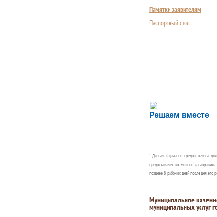
Памятки заявителям
Паспортный стол
Сложности с пол
Решаем вместе
Сообщите об этом
* Данная форма не предназначена дл
предоставляет возможность направить 
позднее 8 рабочих дней после дня его р
Муниципальное казенн
муниципальных услуг г