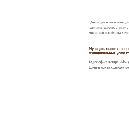
* Данная форма не предназначена дл
предоставляет возможность направить 
позднее 8 рабочих дней после дня его р
Муниципальное казенн
муниципальных услуг г
Адрес офиса центра «Мои
Единый номер колл-центр