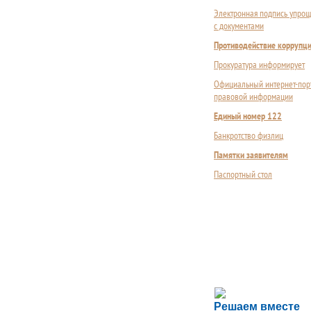
Электронная подпись упрощ
с документами
Противодействие коррупц
Прокуратура информирует
Официальный интернет-пор
правовой информации
Единый номер 122
Банкротство физлиц
Памятки заявителям
Паспортный стол
Сложности с пол
Решаем вместе
Сообщите об этом