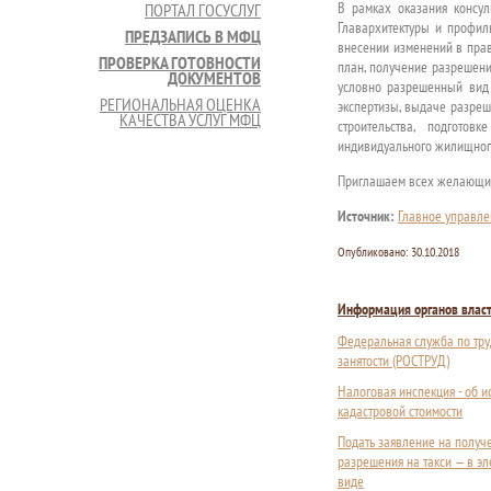
В рамках оказания консу
ПОРТАЛ ГОСУСЛУГ
Главархитектуры и профил
ПРЕДЗАПИСЬ В МФЦ
внесении изменений в прав
ПРОВЕРКА ГОТОВНОСТИ
план, получение разрешени
ДОКУМЕНТОВ
условно разрешенный вид 
РЕГИОНАЛЬНАЯ ОЦЕНКА
экспертизы, выдаче разреш
КАЧЕСТВА УСЛУГ МФЦ
строительства, подготов
индивидуального жилищного
Приглашаем всех желающих
Источник:
Главное управле
Опубликовано:
30.10.2018
Информация органов влас
Федеральная служба по тру
занятости (РОСТРУД)
Налоговая инспекция - об 
кадастровой стоимости
Подать заявление на получ
разрешения на такси — в э
виде