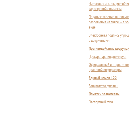
Налоговая инспекция - об 
кадастровой стоимости
Подать заявление на получ
разрешения на такси — в э
виде
Электронная подпись упрощ
с документами
Противодействие коррупц
Прокуратура информирует
Официальный интернет-пор
правовой информации
Единый номер 122
Банкротство физлиц
Памятки заявителям
Паспортный стол