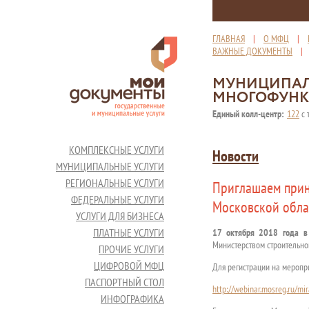
ГЛАВНАЯ
|
О МФЦ
|
ВАЖНЫЕ ДОКУМЕНТЫ
МУНИЦИПАЛ
МНОГОФУНК
Единый колл-центр:
122
с 
КОМПЛЕКСНЫЕ УСЛУГИ
Новости
МУНИЦИПАЛЬНЫЕ УСЛУГИ
РЕГИОНАЛЬНЫЕ УСЛУГИ
Приглашаем прин
ФЕДЕРАЛЬНЫЕ УСЛУГИ
Московской обла
УСЛУГИ ДЛЯ БИЗНЕСА
ПЛАТНЫЕ УСЛУГИ
17 октября 2018 года в
Министерством строительно
ПРОЧИЕ УСЛУГИ
ЦИФРОВОЙ МФЦ
Для регистрации на меропр
ПАСПОРТНЫЙ СТОЛ
http://webinar.mosreg.ru/mi
ИНФОГРАФИКА