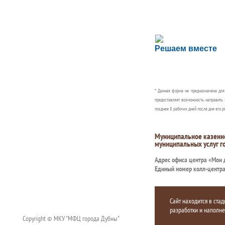
Сложности с пол
Решаем вместе
Сообщите об этом
* Данная форма не предназначена дл
предоставляет возможность направить 
позднее 8 рабочих дней после дня его р
Муниципальное казенн
муниципальных услуг г
Адрес офиса центра «Мои
Единый номер колл-центр
Сайт находится в стад
разработки и наполн
Copyright © МКУ "МФЦ города Дубны"