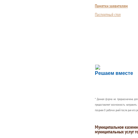
Памятки заявителям
Паспортный стол
Сложности с пол
Решаем вместе
Сообщите об этом
* Данная форма не предназначена дл
предоставляет возможность направить 
позднее 8 рабочих дней после дня его р
Муниципальное казенн
муниципальных услуг г