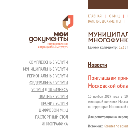
ГЛАВНАЯ
|
О МФЦ
|
ВАЖНЫЕ ДОКУМЕНТЫ
МУНИЦИПАЛ
МНОГОФУНК
Единый колл-центр:
122
с 
КОМПЛЕКСНЫЕ УСЛУГИ
Новости
МУНИЦИПАЛЬНЫЕ УСЛУГИ
РЕГИОНАЛЬНЫЕ УСЛУГИ
Приглашаем прин
ФЕДЕРАЛЬНЫЕ УСЛУГИ
Московской обла
УСЛУГИ ДЛЯ БИЗНЕСА
ПЛАТНЫЕ УСЛУГИ
13 ноября 2019 года в 10
жилищной политики Москов
ПРОЧИЕ УСЛУГИ
на территории Московской о
ЦИФРОВОЙ МФЦ
ПАСПОРТНЫЙ СТОЛ
Для регистрации на мероп
ИНФОГРАФИКА
Источник:
Комитет по архит