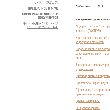
ПОРТАЛ ГОСУСЛУГ
Опубликовано:
12.11.2019
ПРЕДЗАПИСЬ В МФЦ
ПРОВЕРКА ГОТОВНОСТИ
ДОКУМЕНТОВ
Информация органов влас
РЕГИОНАЛЬНАЯ ОЦЕНКА
Федеральная служба по тру
КАЧЕСТВА УСЛУГ МФЦ
занятости (РОСТРУД)
Налоговая инспекция - об 
кадастровой стоимости
Подать заявление на получ
разрешения на такси — в э
виде
Электронная подпись упрощ
с документами
Противодействие коррупц
Прокуратура информирует
Официальный интернет-пор
правовой информации
Единый номер 122
Банкротство физлиц