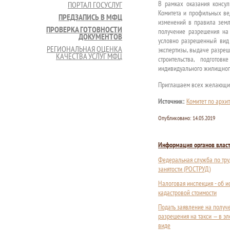
В рамках оказания консу
ПОРТАЛ ГОСУСЛУГ
Комитета и профильных вед
ПРЕДЗАПИСЬ В МФЦ
изменений в правила земл
ПРОВЕРКА ГОТОВНОСТИ
получение разрешения на
ДОКУМЕНТОВ
условно разрешенный вид 
РЕГИОНАЛЬНАЯ ОЦЕНКА
экспертизы, выдаче разреш
КАЧЕСТВА УСЛУГ МФЦ
строительства, подготов
индивидуального жилищного
Приглашаем всех желающих
Источник:
Комитет по архит
Опубликовано:
14.05.2019
Информация органов влас
Федеральная служба по тру
занятости (РОСТРУД)
Налоговая инспекция - об 
кадастровой стоимости
Подать заявление на получ
разрешения на такси — в э
виде