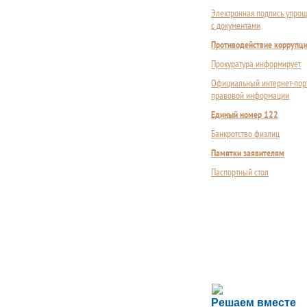
Электронная подпись упрощ
с документами
Противодействие коррупц
Прокуратура информирует
Официальный интернет-пор
правовой информации
Единый номер 122
Банкротство физлиц
Памятки заявителям
Паспортный стол
Сложности с пол
Решаем вместе
Сообщите об этом