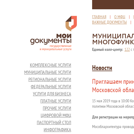
ГЛАВНАЯ
|
О МФЦ
|
ВАЖНЫЕ ДОКУМЕНТЫ
МУНИЦИПАЛ
МНОГОФУНК
Единый колл-центр:
122
с 
КОМПЛЕКСНЫЕ УСЛУГИ
Новости
МУНИЦИПАЛЬНЫЕ УСЛУГИ
РЕГИОНАЛЬНЫЕ УСЛУГИ
Приглашаем прин
ФЕДЕРАЛЬНЫЕ УСЛУГИ
Московской обла
УСЛУГИ ДЛЯ БИЗНЕСА
ПЛАТНЫЕ УСЛУГИ
15 мая 2019 года в 10:00 К
политики Московской облас
ПРОЧИЕ УСЛУГИ
ЦИФРОВОЙ МФЦ
Для регистрации на мероп
ПАСПОРТНЫЙ СТОЛ
Мособлархитектура проводи
ИНФОГРАФИКА