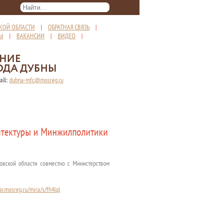
КОЙ ОБЛАСТИ
|
ОБРАТНАЯ СВЯЗЬ
|
ТЫ
|
ВАКАНСИИ
|
ВИДЕО
|
ЕНИЕ
ОДА ДУБНЫ
ail:
dubna-mfc@mosreg.ru
итектуры и Минжилполитики
ковской области совместно с Министерством
ar.mosreg.ru/mira/s/fh4lql