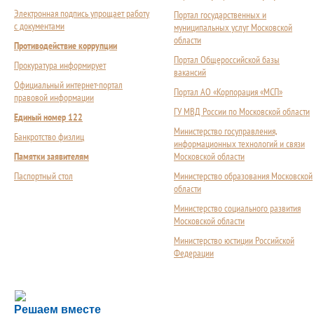
Электронная подпись упрощает работу
Портал государственных и
с документами
муниципальных услуг Московской
области
Противодействие коррупции
Портал Общероссийской базы
Прокуратура информирует
вакансий
Официальный интернет-портал
Портал АО «Корпорация «МСП»
правовой информации
ГУ МВД России по Московской области
Единый номер 122
Министерство госуправления,
Банкротство физлиц
информационных технологий и связи
Памятки заявителям
Московской области
Паспортный стол
Министерство образования Московской
области
Министерство социального развития
Московской области
Министерство юстиции Российской
Федерации
Сложности с получением социальной выплаты или 
Решаем вместе
Сообщите об этом