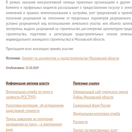
В рамках оказания консультативной помощи проектным организациям и другим 
Комитета и профильных ведомств рассказывают о предоставлении госуслуг в элек
изменений в правила землепользования и застройки, учет предложений в проект
получение разрешения на отклонение от предельных параметров разрешенного 
условно разрешенный вид использования земельного участка или объекта капита
экспертизы, выдаче разрешений на строительство, рассмотрении архитектурно-градо
строительства, подготовке и регистрации градостроительных планов земел
индивидуального жилищного строительства) в Московской области.
Приглашаем всех желающих принять участие.
Источник:
Комитет по архитектуре и градостроительству Московской области
Опубликовано:
15.10.2019
Информация органов власти
Полезные ссылки
Федеральная служба по труду и
Официальный сайт городского округа
занятости (РОСТРУД)
Дубны Московской области
Налоговая инспекция - об исправлении
Социальный фонд России
кадастровой стоимости
Федеральная налоговая служба
Подать заявление на получение
Росреестр
разрешения на такси — в электронном
виде
Портал государственных услуг