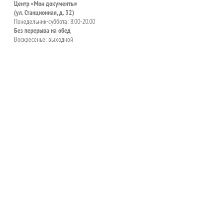
Центр «Мои документы»
(ул. Станционная, д. 32)
Понедельник-суббота: 8.00-20.00
Без перерыва на обед
Воскресенье: выходной
пособия?