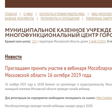
ГЛАВНАЯ
|
О МФЦ
|
КОНТАКТЫ И РЕЖИМ РАБОТЫ МФЦ
|
МФЦ МОСКОВС
ВАЖНЫЕ ДОКУМЕНТЫ
|
РЕГЛАМЕНТЫ И СОГЛАШЕНИЯ
|
ПУБЛИЧНЫЕ ОФЕР
МУНИЦИПАЛЬНОЕ КАЗЕННОЕ УЧРЕЖД
МНОГОФУНКЦИОНАЛЬНЫЙ ЦЕНТР ГОР
Единый колл-центр:
122
с территории Московской области, далее
3 (доб. 52251)
,
E-m
Новости
Приглашаем принять участие в вебинаре Мособларх
Московской области 16 октября 2019 года
16 октября 2019 года в 10:00 Комитет по архитектуре и градостроительству Мос
жилищной политики Московской области проведет онлайн вебинар.
Для регистрации на мероприятие необходимо последовать по ссылке:
http://webin
Мособлархитектура проводит онлайн вебинары каждую среду в 10.00.