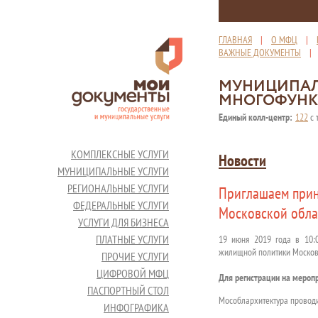
ГЛАВНАЯ
|
О МФЦ
|
ВАЖНЫЕ ДОКУМЕНТЫ
МУНИЦИПАЛ
МНОГОФУНК
Единый колл-центр:
122
с 
КОМПЛЕКСНЫЕ УСЛУГИ
Новости
МУНИЦИПАЛЬНЫЕ УСЛУГИ
РЕГИОНАЛЬНЫЕ УСЛУГИ
Приглашаем прин
ФЕДЕРАЛЬНЫЕ УСЛУГИ
Московской обла
УСЛУГИ ДЛЯ БИЗНЕСА
ПЛАТНЫЕ УСЛУГИ
19 июня 2019 года в 10:0
жилищной политики Московс
ПРОЧИЕ УСЛУГИ
ЦИФРОВОЙ МФЦ
Для регистрации на мероп
ПАСПОРТНЫЙ СТОЛ
Мособлархитектура проводи
ИНФОГРАФИКА