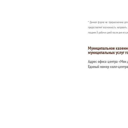
* Данная форма не предназначена дл
предоставляет возможность направить 
позднее 8 рабочих дней после дня его р
Муниципальное казенн
муниципальных услуг г
Адрес офиса центра «Мои
Единый номер колл-центр