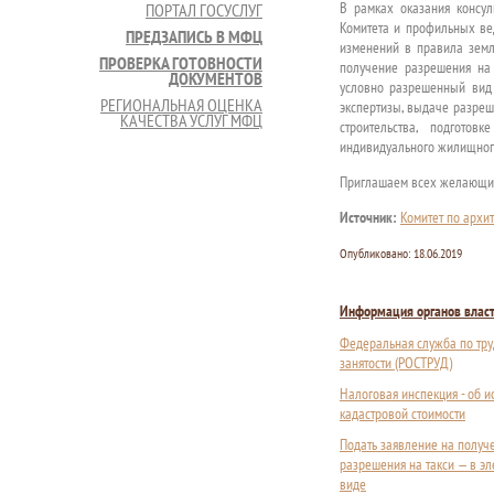
В рамках оказания консу
ПОРТАЛ ГОСУСЛУГ
Комитета и профильных вед
ПРЕДЗАПИСЬ В МФЦ
изменений в правила земл
ПРОВЕРКА ГОТОВНОСТИ
получение разрешения на
ДОКУМЕНТОВ
условно разрешенный вид 
РЕГИОНАЛЬНАЯ ОЦЕНКА
экспертизы, выдаче разреш
КАЧЕСТВА УСЛУГ МФЦ
строительства, подготов
индивидуального жилищного
Приглашаем всех желающих
Источник:
Комитет по архит
Опубликовано:
18.06.2019
Информация органов влас
Федеральная служба по тру
занятости (РОСТРУД)
Налоговая инспекция - об 
кадастровой стоимости
Подать заявление на получ
разрешения на такси — в э
виде