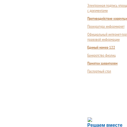
Электронная подпись упрощ
с документами
Противодействие коррупц
Прокуратура информирует
Официальный интернет-пор
правовой информации
Единый номер 122
Банкротство физлиц
Памятки заявителям
Паспортный стол
Сложности с пол
Решаем вместе
Сообщите об этом