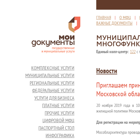
ГЛАВНАЯ
|
О МФЦ
|
ВАЖНЫЕ ДОКУМЕНТЫ
МУНИЦИПАЛ
МНОГОФУНК
Единый колл-центр:
122
с 
КОМПЛЕКСНЫЕ УСЛУГИ
Новости
МУНИЦИПАЛЬНЫЕ УСЛУГИ
РЕГИОНАЛЬНЫЕ УСЛУГИ
Приглашаем прин
ФЕДЕРАЛЬНЫЕ УСЛУГИ
Московской обла
УСЛУГИ ДЛЯ БИЗНЕСА
ПЛАТНЫЕ УСЛУГИ
20 ноября 2019 года в 10
жилищной политики Московс
ПРОЧИЕ УСЛУГИ
ЦИФРОВОЙ МФЦ
Для регистрации на мероп
ПАСПОРТНЫЙ СТОЛ
Мособлархитектура проводи
ИНФОГРАФИКА