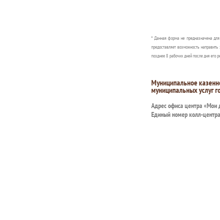
* Данная форма не предназначена дл
предоставляет возможность направить 
позднее 8 рабочих дней после дня его р
Муниципальное казенн
муниципальных услуг г
Адрес офиса центра «Мои
Единый номер колл-центр