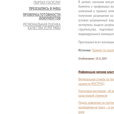
В рамках оказания консу
ПОРТАЛ ГОСУСЛУГ
Комитета и профильных вед
ПРЕДЗАПИСЬ В МФЦ
изменений в правила земл
ПРОВЕРКА ГОТОВНОСТИ
получение разрешения на
ДОКУМЕНТОВ
условно разрешенный вид 
РЕГИОНАЛЬНАЯ ОЦЕНКА
экспертизы, выдаче разреш
КАЧЕСТВА УСЛУГ МФЦ
строительства, подготов
индивидуального жилищного
Приглашаем всех желающих
Источник:
Комитет по архит
Опубликовано:
19.11.2019
Информация органов влас
Федеральная служба по тру
занятости (РОСТРУД)
Налоговая инспекция - об 
кадастровой стоимости
Подать заявление на получ
разрешения на такси — в э
виде