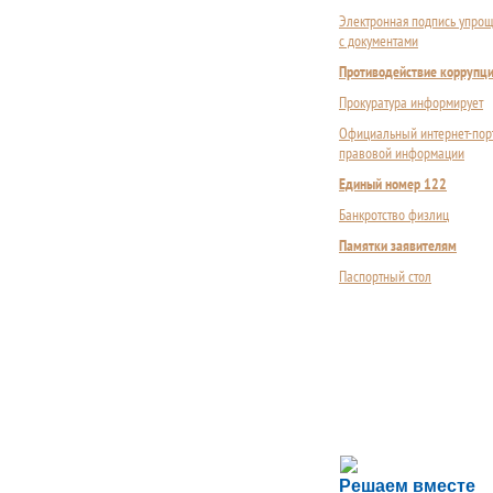
Электронная подпись упрощ
с документами
Противодействие коррупц
Прокуратура информирует
Официальный интернет-пор
правовой информации
Единый номер 122
Банкротство физлиц
Памятки заявителям
Паспортный стол
Сложности с пол
Решаем вместе
Сообщите об этом