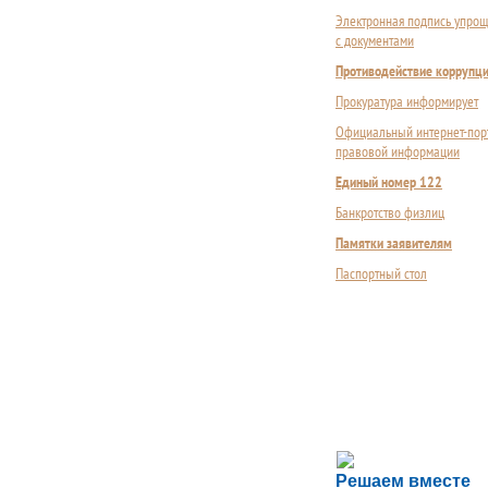
Электронная подпись упрощ
с документами
Противодействие коррупц
Прокуратура информирует
Официальный интернет-пор
правовой информации
Единый номер 122
Банкротство физлиц
Памятки заявителям
Паспортный стол
Сложности с пол
Решаем вместе
Сообщите об этом