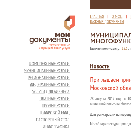
ГЛАВНАЯ
|
О МФЦ
|
ВАЖНЫЕ ДОКУМЕНТЫ
МУНИЦИПАЛ
МНОГОФУНК
Единый колл-центр:
122
с 
КОМПЛЕКСНЫЕ УСЛУГИ
Новости
МУНИЦИПАЛЬНЫЕ УСЛУГИ
РЕГИОНАЛЬНЫЕ УСЛУГИ
Приглашаем прин
ФЕДЕРАЛЬНЫЕ УСЛУГИ
Московской облас
УСЛУГИ ДЛЯ БИЗНЕСА
ПЛАТНЫЕ УСЛУГИ
28 августа 2019 года в 10
жилищной политики Московс
ПРОЧИЕ УСЛУГИ
ЦИФРОВОЙ МФЦ
Для регистрации на мероп
ПАСПОРТНЫЙ СТОЛ
Мособлархитектура проводи
ИНФОГРАФИКА