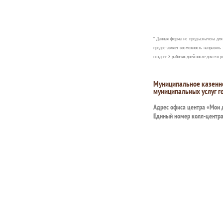
* Данная форма не предназначена дл
предоставляет возможность направить 
позднее 8 рабочих дней после дня его р
Муниципальное казенн
муниципальных услуг г
Адрес офиса центра «Мои
Единый номер колл-центр