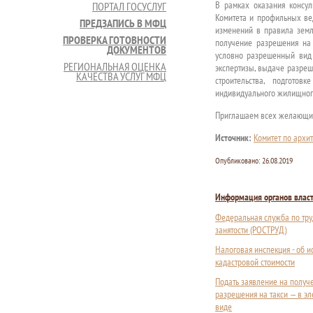
В рамках оказания консу
ПОРТАЛ ГОСУСЛУГ
Комитета и профильных вед
ПРЕДЗАПИСЬ В МФЦ
изменений в правила земл
ПРОВЕРКА ГОТОВНОСТИ
получение разрешения на
ДОКУМЕНТОВ
условно разрешенный вид 
РЕГИОНАЛЬНАЯ ОЦЕНКА
экспертизы, выдаче разреш
КАЧЕСТВА УСЛУГ МФЦ
строительства, подготов
индивидуального жилищного
Приглашаем всех желающих
Источник:
Комитет по архит
Опубликовано:
26.08.2019
Информация органов влас
Федеральная служба по тру
занятости (РОСТРУД)
Налоговая инспекция - об 
кадастровой стоимости
Подать заявление на получ
разрешения на такси — в э
виде