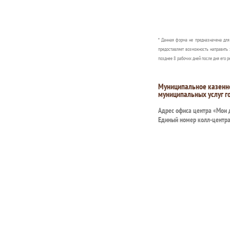
* Данная форма не предназначена дл
предоставляет возможность направить 
позднее 8 рабочих дней после дня его р
Муниципальное казенн
муниципальных услуг г
Адрес офиса центра «Мои
Единый номер колл-центр