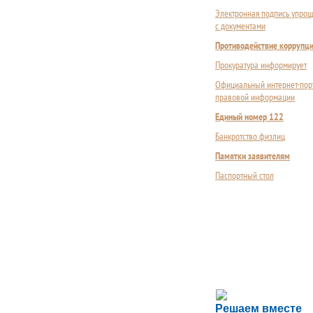
Электронная подпись упрощ
с документами
Противодействие коррупц
Прокуратура информирует
Официальный интернет-пор
правовой информации
Единый номер 122
Банкротство физлиц
Памятки заявителям
Паспортный стол
Сложности с пол
Решаем вместе
Сообщите об этом