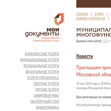
ГЛАВНАЯ
|
О МФЦ
|
ВАЖНЫЕ ДОКУМЕНТЫ
МУНИЦИПАЛ
МНОГОФУНК
Единый колл-центр:
122
с 
КОМПЛЕКСНЫЕ УСЛУГИ
Новости
МУНИЦИПАЛЬНЫЕ УСЛУГИ
РЕГИОНАЛЬНЫЕ УСЛУГИ
Приглашаем прин
ФЕДЕРАЛЬНЫЕ УСЛУГИ
Московской обла
УСЛУГИ ДЛЯ БИЗНЕСА
ПЛАТНЫЕ УСЛУГИ
29 мая 2019 года в 10:00 К
политики Московской облас
ПРОЧИЕ УСЛУГИ
ЦИФРОВОЙ МФЦ
Для регистрации на мероп
ПАСПОРТНЫЙ СТОЛ
Мособлархитектура проводи
ИНФОГРАФИКА