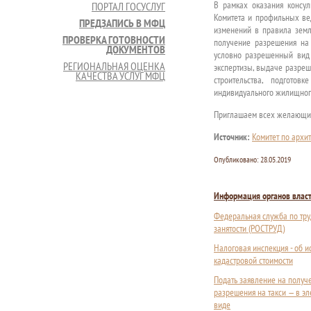
В рамках оказания консу
ПОРТАЛ ГОСУСЛУГ
Комитета и профильных вед
ПРЕДЗАПИСЬ В МФЦ
изменений в правила земл
ПРОВЕРКА ГОТОВНОСТИ
получение разрешения на
ДОКУМЕНТОВ
условно разрешенный вид 
РЕГИОНАЛЬНАЯ ОЦЕНКА
экспертизы, выдаче разреш
КАЧЕСТВА УСЛУГ МФЦ
строительства, подготов
индивидуального жилищного
Приглашаем всех желающих
Источник:
Комитет по архит
Опубликовано:
28.05.2019
Информация органов влас
Федеральная служба по тру
занятости (РОСТРУД)
Налоговая инспекция - об 
кадастровой стоимости
Подать заявление на получ
разрешения на такси — в э
виде