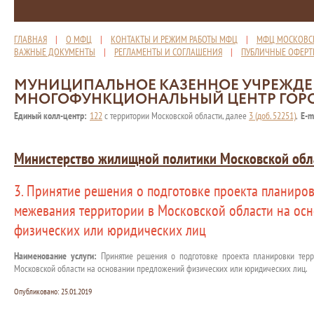
ГЛАВНАЯ
|
О МФЦ
|
КОНТАКТЫ И РЕЖИМ РАБОТЫ МФЦ
|
МФЦ МОСКОВС
ВАЖНЫЕ ДОКУМЕНТЫ
|
РЕГЛАМЕНТЫ И СОГЛАШЕНИЯ
|
ПУБЛИЧНЫЕ ОФЕР
МУНИЦИПАЛЬНОЕ КАЗЕННОЕ УЧРЕЖД
МНОГОФУНКЦИОНАЛЬНЫЙ ЦЕНТР ГОР
Единый колл-центр:
122
с территории Московской области, далее
3 (доб. 52251)
,
E-m
Министерство жилищной политики Московской обл
3. Принятие решения о подготовке проекта планиро
межевания территории в Московской области на ос
физических или юридических лиц
Наименование услуги:
Принятие решения о подготовке проекта планировки терр
Московской области на основании предложений физических или юридических лиц.
Опубликовано:
25.01.2019