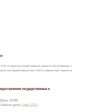
пособия?
ме
 59-ФЗ «О порядке рассмотрения обращений граждан Российской Федерации» и
диного окна цифровой обратной связи». Ответ на сообщение будет направлен не
едоставления государственных и
. Дубна, 141980
й области, далее
3 (доб. 52251)