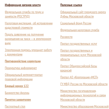
Информация органов власти
Полезные ссылки
Федеральная служба по труду и
Официальный сайт городского округа
занятости (РОСТРУД)
Дубны Московской области
Налоговая инспекция - об исправлении
Социальный фонд России
кадастровой стоимости
Федеральная налоговая служба
Подать заявление на получение
Росреестр
разрешения на такси — в электронном
виде
Портал государственных услуг
Электронная подпись упрощает работу
Портал государственных и
с документами
муниципальных услуг Московской
области
Противодействие коррупции
Портал Общероссийской базы
Прокуратура информирует
вакансий
Официальный интернет-портал
Портал АО «Корпорация «МСП»
правовой информации
ГУ МВД России по Московской области
Единый номер 122
Министерство госуправления,
Банкротство физлиц
информационных технологий и связи
Памятки заявителям
Московской области
Паспортный стол
Министерство образования Московской