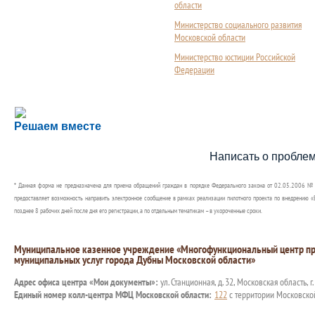
области
Министерство социального развития
Московской области
Министерство юстиции Российской
Федерации
Сложности с получением социальной выплаты или 
Решаем вместе
Сообщите об этом
Написать о пробле
* Данная форма не предназначена для приема обращений граждан в порядке Федерального закона от 02.05.2006 №
предоставляет возможность направить электронное сообщение в рамках реализации пилотного проекта по внедрению «Е
позднее 8 рабочих дней после дня его регистрации, а по отдельным тематикам – в укороченные сроки.
Муниципальное казенное учреждение «Многофункциональный центр пр
муниципальных услуг города Дубны Московской области»
Адрес офиса центра «Мои документы»:
ул. Станционная, д. 32, Московская область, г
Единый номер колл-центра МФЦ Московской области:
122
с территории Московско