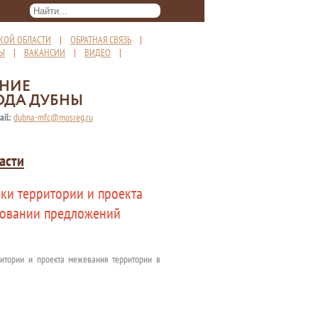
КОЙ ОБЛАСТИ
|
ОБРАТНАЯ СВЯЗЬ
|
ТЫ
|
ВАКАНСИИ
|
ВИДЕО
|
ЕНИЕ
ОДА ДУБНЫ
ail:
dubna-mfc@mosreg.ru
асти
вки территории и проекта
новании предложений
итории и проекта межевания территории в