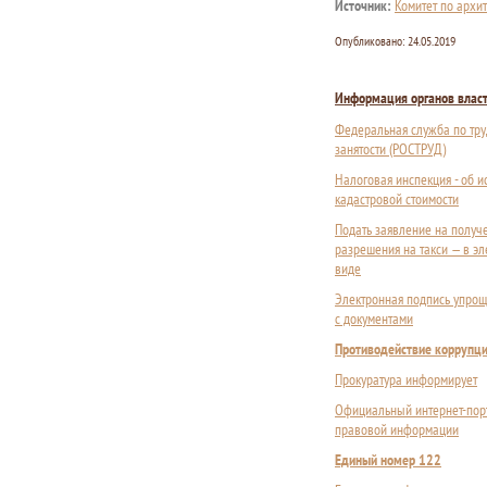
Источник:
Комитет по архит
Опубликовано:
24.05.2019
Информация органов влас
Федеральная служба по тру
занятости (РОСТРУД)
Налоговая инспекция - об 
кадастровой стоимости
Подать заявление на получ
разрешения на такси — в э
виде
Электронная подпись упрощ
с документами
Противодействие коррупц
Прокуратура информирует
Официальный интернет-пор
правовой информации
Единый номер 122