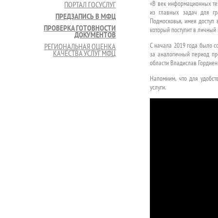
«В век информационных тех
ПОРТАЛ ГОСУСЛУГ
из главных задач для гр
ПРЕДЗАПИСЬ В МФЦ
Подмосковья, имея доступ 
ПРОВЕРКА ГОТОВНОСТИ
который поступит в личный к
ДОКУМЕНТОВ
С начала 2019 года было с
РЕГИОНАЛЬНАЯ ОЦЕНКА
КАЧЕСТВА УСЛУГ МФЦ
за аналогичный период про
области Владислав Гордиен
Напомним, что для удобст
услуги.