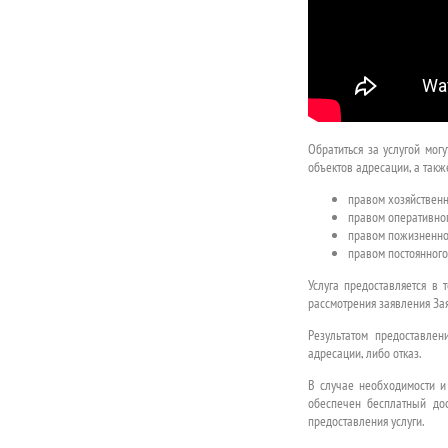
Обратиться за услугой мо
объектов адресации, а так
правом хозяйственн
правом оперативног
правом пожизненно
правом постоянного
Услуга предоставляется в 
рассмотрения заявления За
Результатом предоставле
адресации, либо отказ.
В случае необходимости и
обеспечен бесплатный до
предоставления услуги.