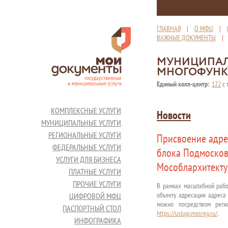
ГЛАВНАЯ
|
О МФЦ
|
ВАЖНЫЕ ДОКУМЕНТЫ
МУНИЦИПАЛ
МНОГОФУНК
Единый колл-центр:
122
с 
КОМПЛЕКСНЫЕ УСЛУГИ
Новости
МУНИЦИПАЛЬНЫЕ УСЛУГИ
РЕГИОНАЛЬНЫЕ УСЛУГИ
Присвоение адре
ФЕДЕРАЛЬНЫЕ УСЛУГИ
блока Подмосковь
УСЛУГИ ДЛЯ БИЗНЕСА
Мособлархитект
ПЛАТНЫЕ УСЛУГИ
ПРОЧИЕ УСЛУГИ
В рамках масштабной рабо
объекту адресации адреса 
ЦИФРОВОЙ МФЦ
можно посредством реги
ПАСПОРТНЫЙ СТОЛ
https://uslugi.mosreg.ru/
.
ИНФОГРАФИКА