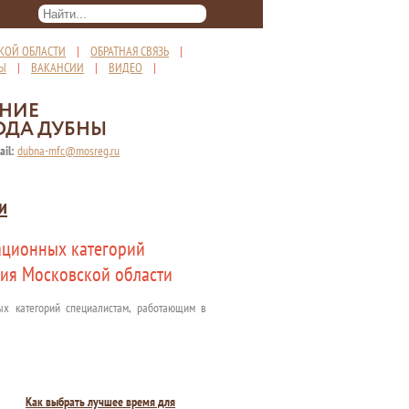
КОЙ ОБЛАСТИ
|
ОБРАТНАЯ СВЯЗЬ
|
ТЫ
|
ВАКАНСИИ
|
ВИДЕО
|
ЕНИЕ
ОДА ДУБНЫ
ail:
dubna-mfc@mosreg.ru
и
ационных категорий
ния Московской области
х категорий специалистам, работающим в
Как выбрать лучшее время для