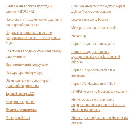
Федеральная служба по труду и
Официальный сайт городского округа
занятости (РОСТРУД)
Дубны Московской области
Налоговая инспекция - об исправлении
Социальный фонд России
кадастровой стоимости
Федеральная налоговая служба
Подать заявление на получение
Росреестр
разрешения на такси — в электронном
виде
Портал государственных услуг
Электронная подпись упрощает работу
Портал государственных и
с документами
муниципальных услуг Московской
области
Противодействие коррупции
Портал Общероссийской базы
Прокуратура информирует
вакансий
Официальный интернет-портал
Портал АО «Корпорация «МСП»
правовой информации
ГУ МВД России по Московской области
Единый номер 122
Министерство госуправления,
Банкротство физлиц
информационных технологий и связи
Памятки заявителям
Московской области
Паспортный стол
Министерство образования Московской
области