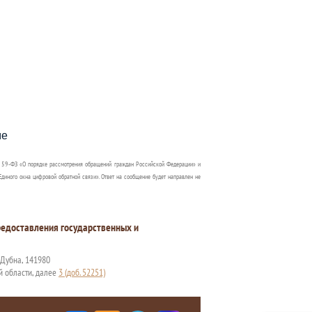
пособия?
ме
 59-ФЗ «О порядке рассмотрения обращений граждан Российской Федерации» и
диного окна цифровой обратной связи». Ответ на сообщение будет направлен не
едоставления государственных и
. Дубна, 141980
й области, далее
3 (доб. 52251)