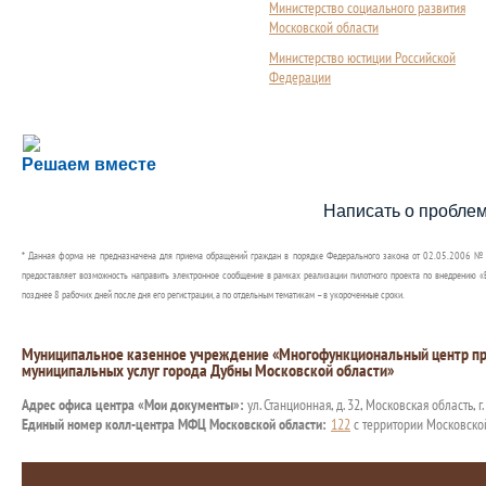
Министерство социального развития
Московской области
Министерство юстиции Российской
Федерации
Сложности с получением социальной выплаты или 
Решаем вместе
Сообщите об этом
Написать о пробле
* Данная форма не предназначена для приема обращений граждан в порядке Федерального закона от 02.05.2006 №
предоставляет возможность направить электронное сообщение в рамках реализации пилотного проекта по внедрению «Е
позднее 8 рабочих дней после дня его регистрации, а по отдельным тематикам – в укороченные сроки.
Муниципальное казенное учреждение «Многофункциональный центр пр
муниципальных услуг города Дубны Московской области»
Адрес офиса центра «Мои документы»:
ул. Станционная, д. 32, Московская область, г
Единый номер колл-центра МФЦ Московской области:
122
с территории Московско