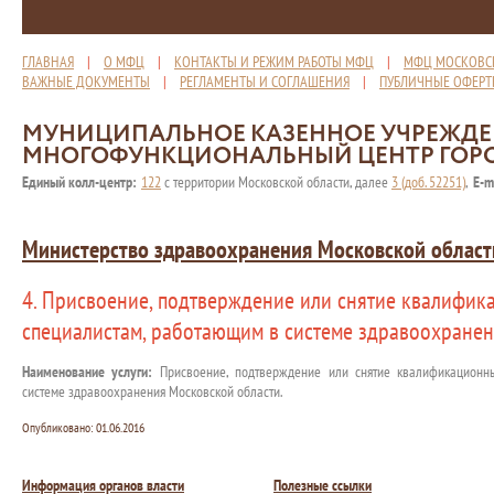
ГЛАВНАЯ
|
О МФЦ
|
КОНТАКТЫ И РЕЖИМ РАБОТЫ МФЦ
|
МФЦ МОСКОВС
ВАЖНЫЕ ДОКУМЕНТЫ
|
РЕГЛАМЕНТЫ И СОГЛАШЕНИЯ
|
ПУБЛИЧНЫЕ ОФЕР
МУНИЦИПАЛЬНОЕ КАЗЕННОЕ УЧРЕЖД
МНОГОФУНКЦИОНАЛЬНЫЙ ЦЕНТР ГОР
Единый колл-центр:
122
с территории Московской области, далее
3 (доб. 52251)
,
E-m
Министерство здравоохранения Московской област
4. Присвоение, подтверждение или снятие квалифик
специалистам, работающим в системе здравоохране
Наименование услуги:
Присвоение, подтверждение или снятие квалификационны
системе здравоохранения Московской области.
Опубликовано:
01.06.2016
Информация органов власти
Полезные ссылки