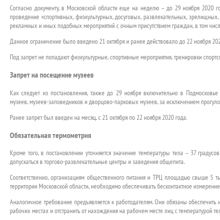
Согласно документу, в Московской области еще на неделю – до 29 ноября 2020 г
проведение «спортивных, физкультурных, досуговых, развлекательных, зрелищных, 
рекламных и иных подобных мероприятий с очным присутствием граждан, в том числе
Данное ограничение было введено 21 октября и ранее действовало до 22 ноября 202
Под запрет не попадают физкультурные, спортивные мероприятия, тренировки спортсм
Запрет на посещение музеев
Как следует из постановления, также до 29 ноября включительно в Подмосковь
музеев, музеев-заповедников и дворцово-парковых музеев, за исключением прогулок
Ранее запрет был введен на месяц, с 21 октября по 22 ноября 2020 года.
Обязательная термометрия
Кроме того, в постановлении уточняется значение температуры тела – 37 градус
допускаться в торгово-развлекательные центры и заведения общепита.
Соответственно, организациям общественного питания и ТРЦ площадью свыше 5 т
территории Московской области, необходимо обеспечивать бесконтактное измерение
Аналогичное требование предъявляется к работодателям. Они обязаны обеспечить 
рабочих местах и отстранить от нахождения на рабочем месте лиц с температурой те