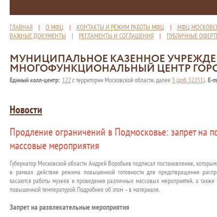
ГЛАВНАЯ
|
О МФЦ
|
КОНТАКТЫ И РЕЖИМ РАБОТЫ МФЦ
|
МФЦ МОСКОВС
ВАЖНЫЕ ДОКУМЕНТЫ
|
РЕГЛАМЕНТЫ И СОГЛАШЕНИЯ
|
ПУБЛИЧНЫЕ ОФЕР
МУНИЦИПАЛЬНОЕ КАЗЕННОЕ УЧРЕЖД
МНОГОФУНКЦИОНАЛЬНЫЙ ЦЕНТР ГОР
Единый колл-центр:
122
с территории Московской области, далее
3 (доб. 52251)
,
E-m
Новости
Продление ограничений в Подмосковье: запрет на п
массовые мероприятия
Губернатор Московской области Андрей Воробьев подписал постановление, которым
в рамках действия режима повышенной готовности для предотвращения распро
касаются работы музеев и проведения различных массовых мероприятий, а также
повышенной температурой. Подробнее об этом – в материале.
Запрет на развлекательные мероприятия