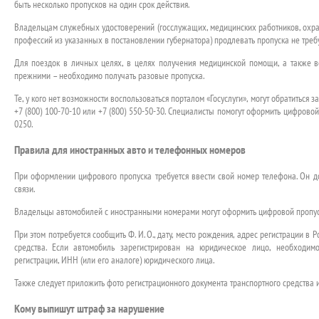
быть несколько пропусков на один срок действия.
Владельцам служебных удостоверений (госслужащих, медицинских работников, охра
профессий из указанных в постановлении губернатора) продлевать пропуска не требуе
Для поездок в личных целях, в целях получения медицинской помощи, а также в
прежними – необходимо получать разовые пропуска.
Те, у кого нет возможности воспользоваться порталом «Госуслуги», могут обратиться 
+7 (800) 100-70-10 или +7 (800) 550-50-30. Специалисты помогут оформить цифров
0250.
Правила для иностранных авто и телефонных номеров
При оформлении цифрового пропуска требуется ввести свой номер телефона. Он 
связи.
Владельцы автомобилей с иностранными номерами могут оформить цифровой пропуск 
При этом потребуется сообщить Ф. И. О., дату, место рождения, адрес регистрации в 
средства. Если автомобиль зарегистрирован на юридическое лицо, необходи
регистрации, ИНН (или его аналоге) юридического лица.
Также следует приложить фото регистрационного документа транспортного средства и
Кому выпишут штраф за нарушение