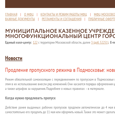
ГЛАВНАЯ
|
О МФЦ
|
КОНТАКТЫ И РЕЖИМ РАБОТЫ МФЦ
|
МФЦ МОСКОВС
ВАЖНЫЕ ДОКУМЕНТЫ
|
РЕГЛАМЕНТЫ И СОГЛАШЕНИЯ
|
ПУБЛИЧНЫЕ ОФЕР
МУНИЦИПАЛЬНОЕ КАЗЕННОЕ УЧРЕЖД
МНОГОФУНКЦИОНАЛЬНЫЙ ЦЕНТР ГОР
Единый колл-центр:
122
с территории Московской области, далее
3 (доб. 52251)
,
E-m
Новости
Продление пропускного режима в Подмосковье: нов
Режим обязательной самоизоляции с передвижением по пропускам в Подмосковье п
этим в их использование внесли ряд изменений. Они касаются порядка оформления 
а также штрафов за нарушения. Подробнее о новых правилах – в материале.
Когда нужно продлевать пропуск
Действие ранее выданных рабочих пропусков продлили автоматически до 4 мая 
самостоятельно его продлить до 11 мая или оформить новый. Также это может сделать