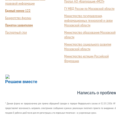
Портал АО «Корпорация «МСП»
правовой информации
ГУ МВД России по Московской области
Единый номер 122
Министерство госуправления,
Банкротство физлиц
информационных технологий и связи
Памятки заявителям
Московской области
Паспортный стол
Министерство образования Московской
области
Министерство социального развития
Московской области
Министерство юстиции Российской
Федерации
Сложности с получением социальной выплаты или 
Решаем вместе
Сообщите об этом
Написать о пробле
* Данная форма не предназначена для приема обращений граждан в порядке Федерального закона от 02.05.2006 №
предоставляет возможность направить электронное сообщение в рамках реализации пилотного проекта по внедрению «Е
позднее 8 рабочих дней после дня его регистрации, а по отдельным тематикам – в укороченные сроки.