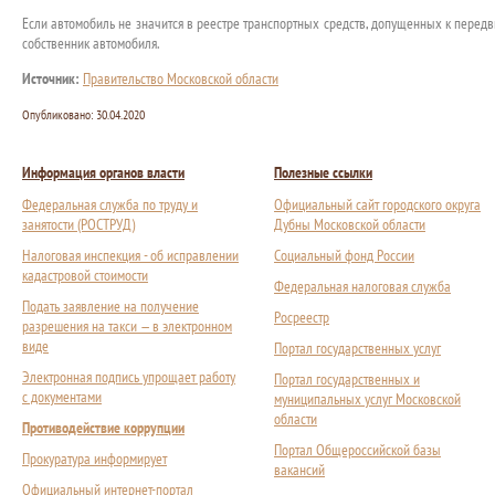
Если автомобиль не значится в реестре транспортных средств, допущенных к передв
собственник автомобиля.
Источник:
Правительство Московской области
Опубликовано:
30.04.2020
Информация органов власти
Полезные ссылки
Федеральная служба по труду и
Официальный сайт городского округа
занятости (РОСТРУД)
Дубны Московской области
Налоговая инспекция - об исправлении
Социальный фонд России
кадастровой стоимости
Федеральная налоговая служба
Подать заявление на получение
Росреестр
разрешения на такси — в электронном
виде
Портал государственных услуг
Электронная подпись упрощает работу
Портал государственных и
с документами
муниципальных услуг Московской
области
Противодействие коррупции
Портал Общероссийской базы
Прокуратура информирует
вакансий
Официальный интернет-портал