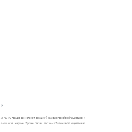
пособия?
ме
 59-ФЗ «О порядке рассмотрения обращений граждан Российской Федерации» и
диного окна цифровой обратной связи». Ответ на сообщение будет направлен не