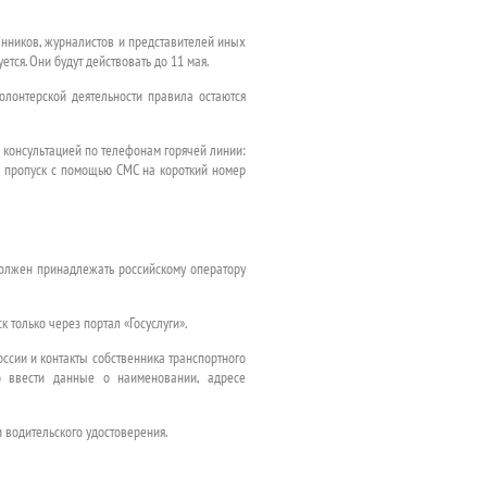
нников, журналистов и представителей иных
тся. Они будут действовать до 11 мая.
олонтерской деятельности правила остаются
за консультацией по телефонам горячей линии:
ой пропуск с помощью СМС на короткий номер
должен принадлежать российскому оператору
только через портал «Госуслуги».
России и контакты собственника транспортного
мо ввести данные о наименовании, адресе
 водительского удостоверения.