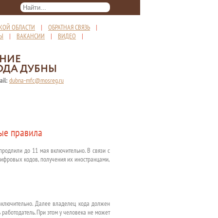
КОЙ ОБЛАСТИ
|
ОБРАТНАЯ СВЯЗЬ
|
ТЫ
|
ВАКАНСИИ
|
ВИДЕО
|
ЕНИЕ
ОДА ДУБНЫ
ail:
dubna-mfc@mosreg.ru
ые правила
родлили до 11 мая включительно. В связи с
цифровых кодов, получения их иностранцами,
включительно. Далее владелец кода должен
 работодатель. При этом у человека не может