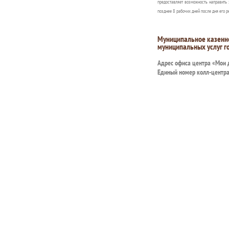
предоставляет возможность направить 
позднее 8 рабочих дней после дня его р
Муниципальное казенн
муниципальных услуг г
Адрес офиса центра «Мои
Единый номер колл-центр