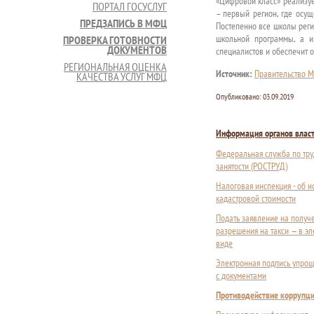
«Цифровой класс» реализуе
ПОРТАЛ ГОСУСЛУГ
– первый регион, где осу
ПРЕДЗАПИСЬ В МФЦ
Постепенно все школы реги
школьной программы, а и
ПРОВЕРКА ГОТОВНОСТИ
ДОКУМЕНТОВ
специалистов и обеспечит о
РЕГИОНАЛЬНАЯ ОЦЕНКА
Источник:
Правительство М
КАЧЕСТВА УСЛУГ МФЦ
Опубликовано:
03.09.2019
Информация органов влас
Федеральная служба по тру
занятости (РОСТРУД)
Налоговая инспекция - об 
кадастровой стоимости
Подать заявление на получ
разрешения на такси — в э
виде
Электронная подпись упрощ
с документами
Противодействие коррупц