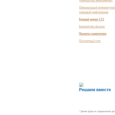
Прокуратура информирует
Официальный интернет-пор
правовой информации
Единый номер 122
Банкротство физлиц
Памятки заявителям
Паспортный стол
Сложности с пол
Решаем вместе
Сообщите об этом
* Данная форма не предназначена дл