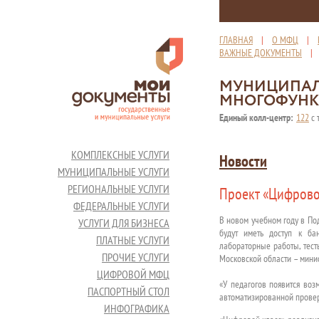
ГЛАВНАЯ
|
О МФЦ
|
ВАЖНЫЕ ДОКУМЕНТЫ
МУНИЦИПАЛ
МНОГОФУНК
Единый колл-центр:
122
с 
КОМПЛЕКСНЫЕ УСЛУГИ
Новости
МУНИЦИПАЛЬНЫЕ УСЛУГИ
РЕГИОНАЛЬНЫЕ УСЛУГИ
Проект «Цифровой
ФЕДЕРАЛЬНЫЕ УСЛУГИ
В новом учебном году в По
УСЛУГИ ДЛЯ БИЗНЕСА
будут иметь доступ к ба
ПЛАТНЫЕ УСЛУГИ
лабораторные работы, тест
ПРОЧИЕ УСЛУГИ
Московской области – мини
ЦИФРОВОЙ МФЦ
«У педагогов появится во
ПАСПОРТНЫЙ СТОЛ
автоматизированной провер
ИНФОГРАФИКА