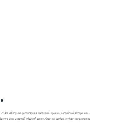
пособия?
ме
 59-ФЗ «О порядке рассмотрения обращений граждан Российской Федерации» и
диного окна цифровой обратной связи». Ответ на сообщение будет направлен не