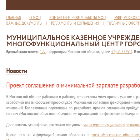
ГЛАВНАЯ
|
О МФЦ
|
КОНТАКТЫ И РЕЖИМ РАБОТЫ МФЦ
|
МФЦ МОСКОВС
ВАЖНЫЕ ДОКУМЕНТЫ
|
РЕГЛАМЕНТЫ И СОГЛАШЕНИЯ
|
ПУБЛИЧНЫЕ ОФЕР
МУНИЦИПАЛЬНОЕ КАЗЕННОЕ УЧРЕЖД
МНОГОФУНКЦИОНАЛЬНЫЙ ЦЕНТР ГОР
Единый колл-центр:
122
с территории Московской области, далее
3 (доб. 52251)
,
E-m
Новости
Проект соглашения о минимальной зарплате разраб
В Московской области работники и работодатели региона могут принять участие в р
заработной плате, сообщает пресс-служба Московской областной трехсторонней ко
отношений. Коллективные переговоры по разработке проекта соглашения пройдут
союзом «Московское областное объединение организаций профсоюзов» и объединен
Дополнительную информацию можно получить в
министерстве социального развития
Кроме того, за информацией можно обратиться в
союз «Московское областное