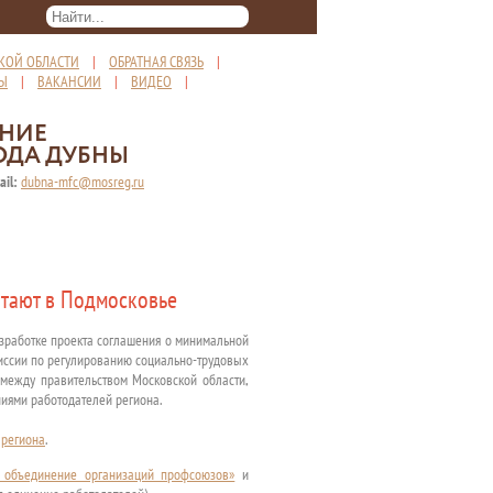
КОЙ ОБЛАСТИ
|
ОБРАТНАЯ СВЯЗЬ
|
ТЫ
|
ВАКАНСИИ
|
ВИДЕО
|
ЕНИЕ
ОДА ДУБНЫ
ail:
dubna-mfc@mosreg.ru
отают в Подмосковье
азработке проекта соглашения о минимальной
миссии по регулированию социально-трудовых
 между правительством Московской области,
иями работодателей региона.
 региона
.
 объединение организаций профсоюзов»
и