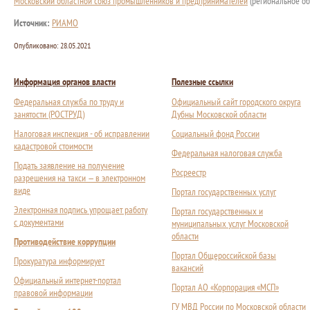
Московский областной союз промышленников и предпринимателей
(региональное об
Источник:
РИАМО
Опубликовано:
28.05.2021
Информация органов власти
Полезные ссылки
Федеральная служба по труду и
Официальный сайт городского округа
занятости (РОСТРУД)
Дубны Московской области
Налоговая инспекция - об исправлении
Социальный фонд России
кадастровой стоимости
Федеральная налоговая служба
Подать заявление на получение
Росреестр
разрешения на такси — в электронном
виде
Портал государственных услуг
Электронная подпись упрощает работу
Портал государственных и
с документами
муниципальных услуг Московской
области
Противодействие коррупции
Портал Общероссийской базы
Прокуратура информирует
вакансий
Официальный интернет-портал
Портал АО «Корпорация «МСП»
правовой информации
ГУ МВД России по Московской области