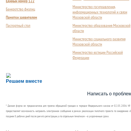
Единый номер 122
Министерство госуправления,
Банкротство физлиц
информационных технологий и связи
Памятки заявителям
Московской области
Паспортный стол
Министерство образования Московской
области
Министерство социального развития
Московской области
Министерство юстиции Российской
Федерации
Сложности с получением социальной выплаты или 
Решаем вместе
Сообщите об этом
Написать о пробле
* Данная форма не предназначена для приема обращений граждан в порядке Федерального закона от 02.05.2006 №
предоставляет возможность направить электронное сообщение в рамках реализации пилотного проекта по внедрению «Е
позднее 8 рабочих дней после дня его регистрации, а по отдельным тематикам – в укороченные сроки.