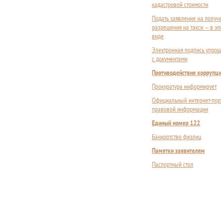
кадастровой стоимости
Подать заявление на получ
разрешения на такси — в э
виде
Электронная подпись упрощ
с документами
Противодействие коррупц
Прокуратура информирует
Официальный интернет-пор
правовой информации
Единый номер 122
Банкротство физлиц
Памятки заявителям
Паспортный стол