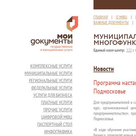
ГЛАВНАЯ
|
О МФЦ
|
ВАЖНЫЕ ДОКУМЕНТЫ
МУНИЦИПАЛ
МНОГОФУНК
Единый колл-центр:
122
с 
КОМПЛЕКСНЫЕ УСЛУГИ
Новости
МУНИЦИПАЛЬНЫЕ УСЛУГИ
РЕГИОНАЛЬНЫЕ УСЛУГИ
Программа наста
ФЕДЕРАЛЬНЫЕ УСЛУГИ
Подмосковье
УСЛУГИ ДЛЯ БИЗНЕСА
ПЛАТНЫЕ УСЛУГИ
Для предпринимателей и са
курс, организованный це
ПРОЧИЕ УСЛУГИ
предпринимательство», пр
ЦИФРОВОЙ МФЦ
Подмосковья.
ПАСПОРТНЫЙ СТОЛ
«В ходе обучения участник
ИНФОГРАФИКА
бизнеса, определят новые к