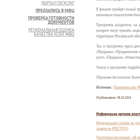
ПОРТАЛ ГОСУСЛУГ
В финале пройдет очный тр
ПРЕДЗАПИСЬ В МФЦ
ключевым показателям биз
ПРОВЕРКА ГОТОВНОСТИ
ДОКУМЕНТОВ
Программа разделена на д
РЕГИОНАЛЬНАЯ ОЦЕНКА
котором могут принять инд
КАЧЕСТВА УСЛУГ МФЦ
территории Московской обл
Так, в программу курса дл
«Продажи», «Продвижение в
учет», «Продажи», «Инвестиц
Узнать о программе подроб
Обучение бесплатное. Колич
Источник:
Правительство М
Опубликовано:
08.10.2024
Информация органов влас
Федеральная служба по тру
занятости (РОСТРУД)
Налоговая инспекция - об 