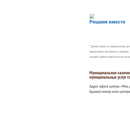
Сложности с пол
Решаем вместе
Сообщите об этом
* Данная форма не предназначена дл
предоставляет возможность направить 
позднее 8 рабочих дней после дня его р
Муниципальное казенн
муниципальных услуг г
Адрес офиса центра «Мои
Единый номер колл-центр