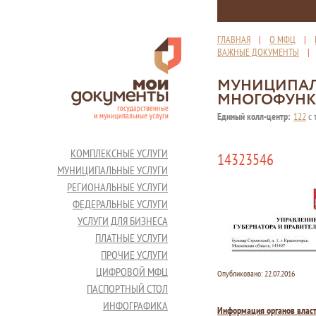
ГЛАВНАЯ
|
О МФЦ
|
ВАЖНЫЕ ДОКУМЕНТЫ
МУНИЦИПАЛ
МНОГОФУНК
Единый колл-центр:
122
с 
КОМПЛЕКСНЫЕ УСЛУГИ
14323546
МУНИЦИПАЛЬНЫЕ УСЛУГИ
РЕГИОНАЛЬНЫЕ УСЛУГИ
ФЕДЕРАЛЬНЫЕ УСЛУГИ
УСЛУГИ ДЛЯ БИЗНЕСА
ПЛАТНЫЕ УСЛУГИ
ПРОЧИЕ УСЛУГИ
ЦИФРОВОЙ МФЦ
Опубликовано:
22.07.2016
ПАСПОРТНЫЙ СТОЛ
ИНФОГРАФИКА
Информация органов влас