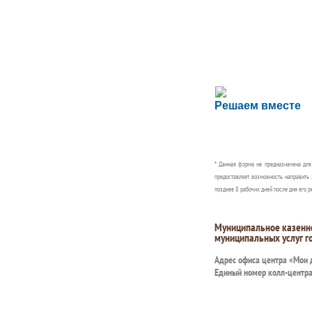
Сложности с пол
Решаем вместе
Сообщите об этом
* Данная форма не предназначена дл
предоставляет возможность направить 
позднее 8 рабочих дней после дня его р
Муниципальное казенн
муниципальных услуг г
Адрес офиса центра «Мои
Единый номер колл-центр