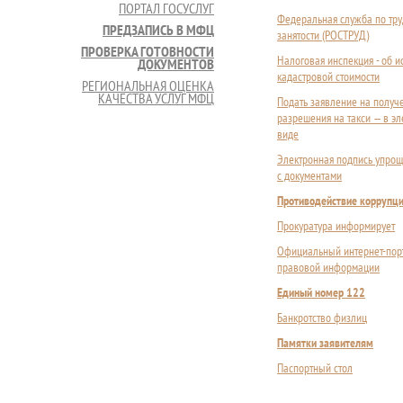
ПОРТАЛ ГОСУСЛУГ
Федеральная служба по тру
ПРЕДЗАПИСЬ В МФЦ
занятости (РОСТРУД)
ПРОВЕРКА ГОТОВНОСТИ
Налоговая инспекция - об 
ДОКУМЕНТОВ
кадастровой стоимости
РЕГИОНАЛЬНАЯ ОЦЕНКА
КАЧЕСТВА УСЛУГ МФЦ
Подать заявление на получ
разрешения на такси — в э
виде
Электронная подпись упрощ
с документами
Противодействие коррупц
Прокуратура информирует
Официальный интернет-пор
правовой информации
Единый номер 122
Банкротство физлиц
Памятки заявителям
Паспортный стол