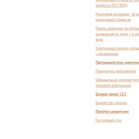
занятости (РОСТРУД)
Налоговая инспекция - об 
кадастровой стоимости
Подать заявление на получ
разрешения на такси — в э
виде
Электронная подпись упрощ
с документами
Противодействие коррупц
Прокуратура информирует
Официальный интернет-пор
правовой информации
Единый номер 122
Банкротство физлиц
Памятки заявителям
Паспортный стол