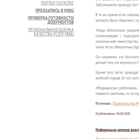
ПОРТАЛ ГОСУСЛУГ
Заболевшему проведут тест
ПРЕДЗАПИСЬ В МФЦ
В то же время, если заболе
ПРОВЕРКА ГОТОВНОСТИ
которого было общение с 
ДОКУМЕНТОВ
РЕГИОНАЛЬНАЯ ОЦЕНКА
«Надо обязательно уведоми
КАЧЕСТВА УСЛУГ МФЦ
самоизоляцию с подозрени
полномочиям министерства
такие тесты обязательно бу
Он напомнил, что бесплатн
делают тем, кто вернулся в
Кроме того, тесты проводя
жителей старше 65 лет, ко
«Медицинских работников, 
появятся симптомы, то тест
Источник:
Правительство М
Опубликовано:
06.04.2020
Информация органов влас
Федеральная служба по тру