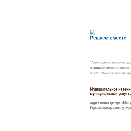
Сложности с пол
Решаем вместе
Сообщите об этом
* Данная форма не предназначена дл
предоставляет возможность направить 
позднее 8 рабочих дней после дня его р
Муниципальное казенн
муниципальных услуг г
Адрес офиса центра «Мои
Единый номер колл-центр