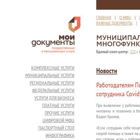
ГЛАВНАЯ
|
О МФЦ
|
ВАЖНЫЕ ДОКУМЕНТЫ
МУНИЦИПАЛ
МНОГОФУНК
Единый колл-центр:
122
с 
КОМПЛЕКСНЫЕ УСЛУГИ
Новости
МУНИЦИПАЛЬНЫЕ УСЛУГИ
РЕГИОНАЛЬНЫЕ УСЛУГИ
Работодателям П
ФЕДЕРАЛЬНЫЕ УСЛУГИ
сотрудника Covi
УСЛУГИ ДЛЯ БИЗНЕСА
ПЛАТНЫЕ УСЛУГИ
При выявлении у работник
человека и позвонить в б
ПРОЧИЕ УСЛУГИ
Вадим Хромов.
ЦИФРОВОЙ МФЦ
ПАСПОРТНЫЙ СТОЛ
«Если сотрудник себя почу
скорой помощи и также на п
ИНФОГРАФИКА
его словам, если у работн