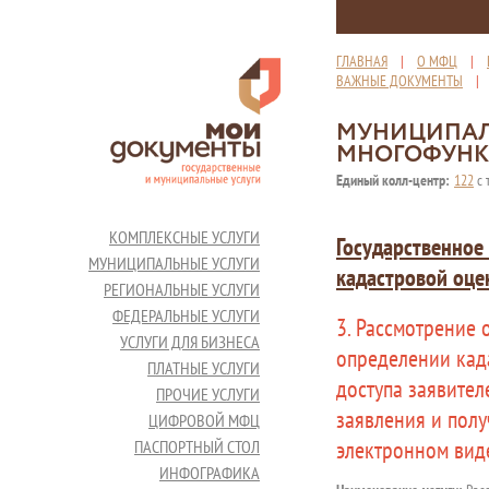
ГЛАВНАЯ
|
О МФЦ
|
ВАЖНЫЕ ДОКУМЕНТЫ
МУНИЦИПАЛ
МНОГОФУНК
Единый колл-центр:
122
с 
КОМПЛЕКСНЫЕ УСЛУГИ
Государственное
МУНИЦИПАЛЬНЫЕ УСЛУГИ
кадастровой оце
РЕГИОНАЛЬНЫЕ УСЛУГИ
ФЕДЕРАЛЬНЫЕ УСЛУГИ
3. Рассмотрение
УСЛУГИ ДЛЯ БИЗНЕСА
определении кад
ПЛАТНЫЕ УСЛУГИ
доступа заявител
ПРОЧИЕ УСЛУГИ
заявления и полу
ЦИФРОВОЙ МФЦ
электронном вид
ПАСПОРТНЫЙ СТОЛ
ИНФОГРАФИКА