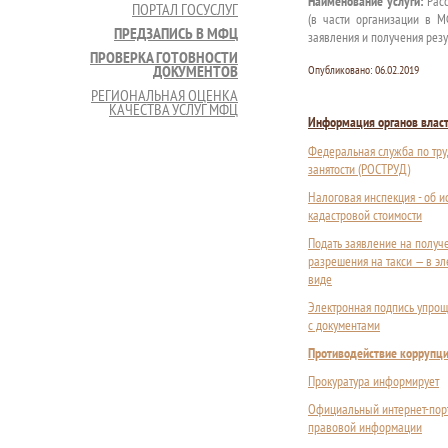
Наименование услуги:
Расс
ПОРТАЛ ГОСУСЛУГ
(в части организации в М
ПРЕДЗАПИСЬ В МФЦ
заявления и получения резу
ПРОВЕРКА ГОТОВНОСТИ
ДОКУМЕНТОВ
Опубликовано:
06.02.2019
РЕГИОНАЛЬНАЯ ОЦЕНКА
КАЧЕСТВА УСЛУГ МФЦ
Информация органов влас
Федеральная служба по тру
занятости (РОСТРУД)
Налоговая инспекция - об 
кадастровой стоимости
Подать заявление на получ
разрешения на такси — в э
виде
Электронная подпись упрощ
с документами
Противодействие коррупц
Прокуратура информирует
Официальный интернет-пор
правовой информации