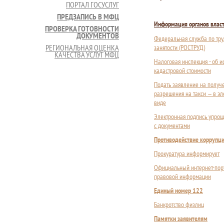
ПОРТАЛ ГОСУСЛУГ
ПРЕДЗАПИСЬ В МФЦ
Информация органов влас
ПРОВЕРКА ГОТОВНОСТИ
ДОКУМЕНТОВ
Федеральная служба по тру
РЕГИОНАЛЬНАЯ ОЦЕНКА
занятости (РОСТРУД)
КАЧЕСТВА УСЛУГ МФЦ
Налоговая инспекция - об 
кадастровой стоимости
Подать заявление на получ
разрешения на такси — в э
виде
Электронная подпись упрощ
с документами
Противодействие коррупц
Прокуратура информирует
Официальный интернет-пор
правовой информации
Единый номер 122
Банкротство физлиц
Памятки заявителям