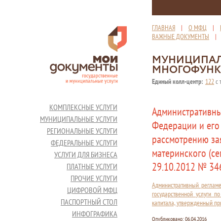
ГЛАВНАЯ
|
О МФЦ
|
ВАЖНЫЕ ДОКУМЕНТЫ
МУНИЦИПАЛ
МНОГОФУНК
Единый колл-центр:
122
с 
КОМПЛЕКСНЫЕ УСЛУГИ
Административны
МУНИЦИПАЛЬНЫЕ УСЛУГИ
Федерации и его
РЕГИОНАЛЬНЫЕ УСЛУГИ
рассмотрению за
ФЕДЕРАЛЬНЫЕ УСЛУГИ
материнского (се
УСЛУГИ ДЛЯ БИЗНЕСА
29.10.2012 № 34
ПЛАТНЫЕ УСЛУГИ
ПРОЧИЕ УСЛУГИ
Административный реглам
ЦИФРОВОЙ МФЦ
государственной услуги п
ПАСПОРТНЫЙ СТОЛ
капитала, утвержденный пр
ИНФОГРАФИКА
Опубликовано:
06.04.2016