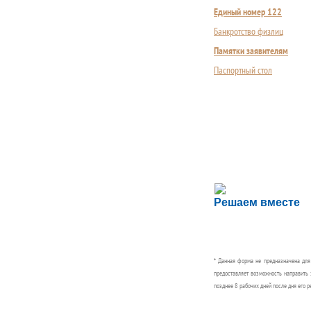
Единый номер 122
Банкротство физлиц
Памятки заявителям
Паспортный стол
Сложности с пол
Решаем вместе
Сообщите об этом
* Данная форма не предназначена дл
предоставляет возможность направить 
позднее 8 рабочих дней после дня его р