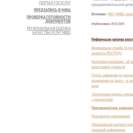
ПОРТАЛ ГОСУСЛУГ
предпринимательской деяте
ПРЕДЗАПИСЬ В МФЦ
Источник:
МКУ «МФЦ город
ПРОВЕРКА ГОТОВНОСТИ
ДОКУМЕНТОВ
Опубликовано:
05.07.2019
РЕГИОНАЛЬНАЯ ОЦЕНКА
КАЧЕСТВА УСЛУГ МФЦ
Информация органов влас
Федеральная служба по тру
занятости (РОСТРУД)
Налоговая инспекция - об 
кадастровой стоимости
Подать заявление на получ
разрешения на такси — в э
виде
Электронная подпись упрощ
с документами
Противодействие коррупц
Прокуратура информирует
Официальный интернет-пор
правовой информации