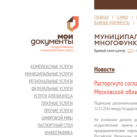
ГЛАВНАЯ
|
О МФЦ
|
ВАЖНЫЕ ДОКУМЕНТЫ
МУНИЦИПАЛ
МНОГОФУНК
Единый колл-центр:
122
с 
КОМПЛЕКСНЫЕ УСЛУГИ
Новости
МУНИЦИПАЛЬНЫЕ УСЛУГИ
РЕГИОНАЛЬНЫЕ УСЛУГИ
Расторгнуто сог
ФЕДЕРАЛЬНЫЕ УСЛУГИ
Московской обла
УСЛУГИ ДЛЯ БИЗНЕСА
ПЛАТНЫЕ УСЛУГИ
Подписано дополнительно
12.12.2016 между Государс
ПРОЧИЕ УСЛУГИ
ЦИФРОВОЙ МФЦ
На основании данного до
ПАСПОРТНЫЙ СТОЛ
осуществлению приема 
предпринимателями отдел
ИНФОГРАФИКА
Российской Федерации о