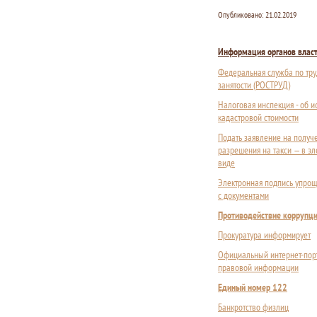
Опубликовано:
21.02.2019
Информация органов влас
Федеральная служба по тру
занятости (РОСТРУД)
Налоговая инспекция - об 
кадастровой стоимости
Подать заявление на получ
разрешения на такси — в э
виде
Электронная подпись упрощ
с документами
Противодействие коррупц
Прокуратура информирует
Официальный интернет-пор
правовой информации
Единый номер 122
Банкротство физлиц