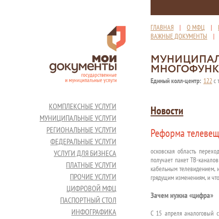
ГЛАВНАЯ
|
О МФЦ
|
ВАЖНЫЕ ДОКУМЕНТЫ
МУНИЦИПАЛ
МНОГОФУНК
Единый колл-центр:
122
с 
КОМПЛЕКСНЫЕ УСЛУГИ
Новости
МУНИЦИПАЛЬНЫЕ УСЛУГИ
РЕГИОНАЛЬНЫЕ УСЛУГИ
Реформа телевеща
ФЕДЕРАЛЬНЫЕ УСЛУГИ
осковская область перехо
УСЛУГИ ДЛЯ БИЗНЕСА
получает пакет ТВ-каналов
ПЛАТНЫЕ УСЛУГИ
кабельным телевидением, и
ПРОЧИЕ УСЛУГИ
грядущим изменениям, и что
ЦИФРОВОЙ МФЦ
Зачем нужна «цифра»
ПАСПОРТНЫЙ СТОЛ
ИНФОГРАФИКА
С 15 апреля аналоговый с