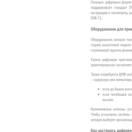
Главным цифровым форматом
поддерживает стандарт D
инструкцию и посмотреть, 
DVB-T2.
Оборудование для прие
Оборудование, которое пон
старой, аналоговой модели
спутниковой тарелки рекоме
Купить цифровую приставк
ориентировочно составляет
Также потребуется ДMB-ант
— наружную или комнатную.
если до башни всег
если телебашня на
высоко.
Коллективные антенны уст
Чтобы установить системы 
которая выберет организац
Как настроить цифрово