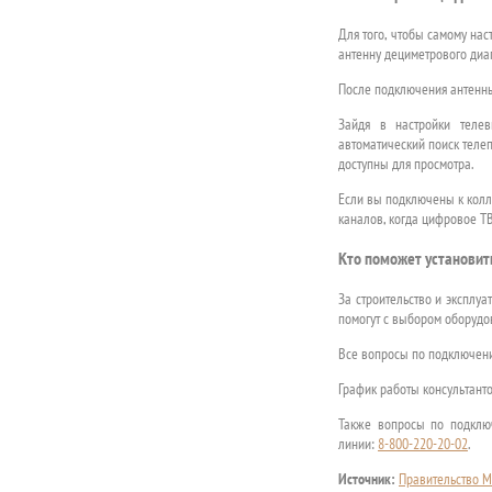
Для того, чтобы самому на
антенну дециметрового диа
После подключения антенны
Зайдя в настройки телев
автоматический поиск телеп
доступны для просмотра.
Если вы подключены к колле
каналов, когда цифровое ТВ
Кто поможет установит
За строительство и эксплу
помогут с выбором оборудов
Все вопросы по подключен
График работы консультантов
Также вопросы по подклю
линии:
8-800-220-20-02
.
Источник:
Правительство М