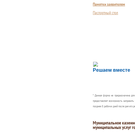
Памятки заявителям
Паспортный стол
Сложности с пол
Решаем вместе
Сообщите об этом
* Данная форма не предназначена дл
предоставляет возможность направить 
позднее 8 рабочих дней после дня его р
Муниципальное казенн
муниципальных услуг г