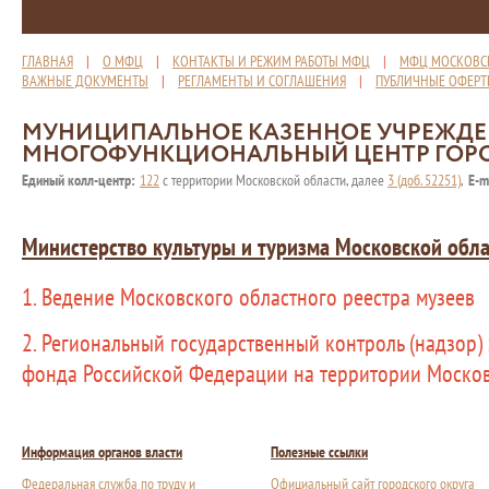
ГЛАВНАЯ
|
О МФЦ
|
КОНТАКТЫ И РЕЖИМ РАБОТЫ МФЦ
|
МФЦ МОСКОВС
ВАЖНЫЕ ДОКУМЕНТЫ
|
РЕГЛАМЕНТЫ И СОГЛАШЕНИЯ
|
ПУБЛИЧНЫЕ ОФЕР
МУНИЦИПАЛЬНОЕ КАЗЕННОЕ УЧРЕЖД
МНОГОФУНКЦИОНАЛЬНЫЙ ЦЕНТР ГОР
Единый колл-центр:
122
с территории Московской области, далее
3 (доб. 52251)
,
E-m
Министерство культуры и туризма Московской обла
1. Ведение Московского областного реестра музеев
2. Региональный государственный контроль (надзор)
фонда Российской Федерации на территории Москов
Информация органов власти
Полезные ссылки
Федеральная служба по труду и
Официальный сайт городского округа