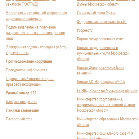
занятости (РОСТРУД)
Дубны Московской области
Налоговая инспекция - об исправлении
Социальный фонд России
кадастровой стоимости
Федеральная налоговая служба
Подать заявление на получение
Росреестр
разрешения на такси — в электронном
виде
Портал государственных услуг
Электронная подпись упрощает работу
Портал государственных и
с документами
муниципальных услуг Московской
области
Противодействие коррупции
Портал Общероссийской базы
Прокуратура информирует
вакансий
Официальный интернет-портал
Портал АО «Корпорация «МСП»
правовой информации
ГУ МВД России по Московской области
Единый номер 122
Министерство госуправления,
Банкротство физлиц
информационных технологий и связи
Памятки заявителям
Московской области
Паспортный стол
Министерство образования Московской
области
Министерство социального развития
Московской области