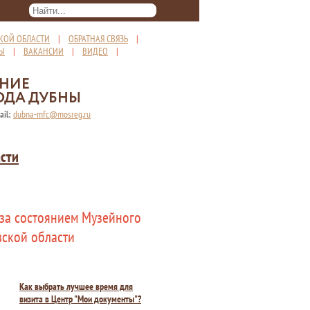
КОЙ ОБЛАСТИ
|
ОБРАТНАЯ СВЯЗЬ
|
ТЫ
|
ВАКАНСИИ
|
ВИДЕО
|
ЕНИЕ
ОДА ДУБНЫ
ail:
dubna-mfc@mosreg.ru
сти
 за состоянием Музейного
ской области
Как выбрать лучшее время для
визита в Центр "Мои документы"?