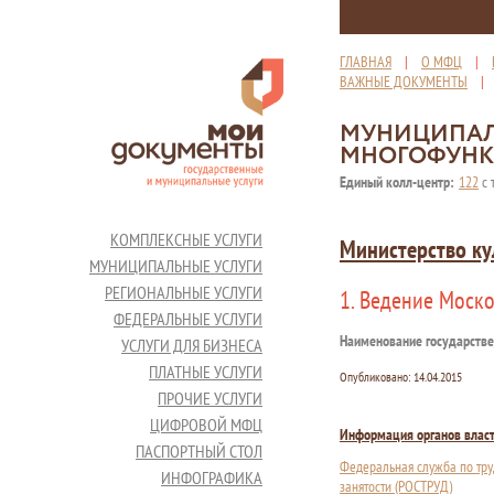
ГЛАВНАЯ
|
О МФЦ
|
ВАЖНЫЕ ДОКУМЕНТЫ
МУНИЦИПАЛ
МНОГОФУНК
Единый колл-центр:
122
с 
КОМПЛЕКСНЫЕ УСЛУГИ
Министерство ку
МУНИЦИПАЛЬНЫЕ УСЛУГИ
РЕГИОНАЛЬНЫЕ УСЛУГИ
1. Ведение Моско
ФЕДЕРАЛЬНЫЕ УСЛУГИ
Наименование государстве
УСЛУГИ ДЛЯ БИЗНЕСА
ПЛАТНЫЕ УСЛУГИ
Опубликовано:
14.04.2015
ПРОЧИЕ УСЛУГИ
ЦИФРОВОЙ МФЦ
Информация органов влас
ПАСПОРТНЫЙ СТОЛ
Федеральная служба по тру
ИНФОГРАФИКА
занятости (РОСТРУД)