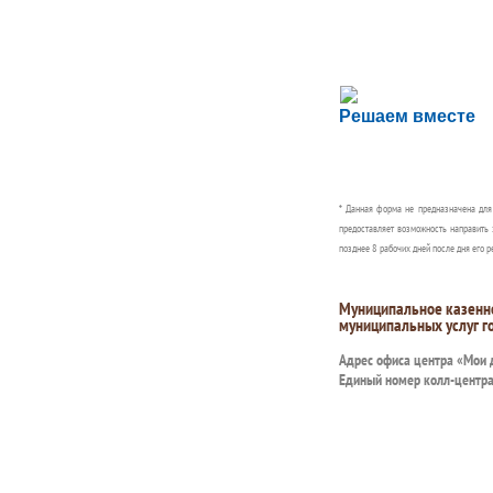
Сложности с пол
Решаем вместе
Сообщите об этом
* Данная форма не предназначена дл
предоставляет возможность направить 
позднее 8 рабочих дней после дня его р
Муниципальное казенн
муниципальных услуг г
Адрес офиса центра «Мои
Единый номер колл-центр