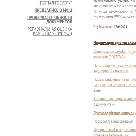
Наименование услуги
: Ре
ПОРТАЛ ГОСУСЛУГ
электрическом транспорте 
ПРЕДЗАПИСЬ В МФЦ
(в части организации в 
посредством РПГУ, выдача 
ПРОВЕРКА ГОТОВНОСТИ
ДОКУМЕНТОВ
Опубликовано:
07.06.2024
РЕГИОНАЛЬНАЯ ОЦЕНКА
КАЧЕСТВА УСЛУГ МФЦ
Информация органов влас
Федеральная служба по тру
занятости (РОСТРУД)
Налоговая инспекция - об 
кадастровой стоимости
Подать заявление на получ
разрешения на такси — в э
виде
Электронная подпись упрощ
с документами
Противодействие коррупц
Прокуратура информирует
Официальный интернет-пор
правовой информации