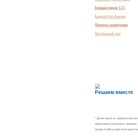
Единый номер 122
Банкротство физлиц
Памятки заявителям
Паспортный стол
Сложности с пол
Решаем вместе
Сообщите об этом
* Данная форма не предназначена дл
предоставляет возможность направить 
позднее 8 рабочих дней после дня его р