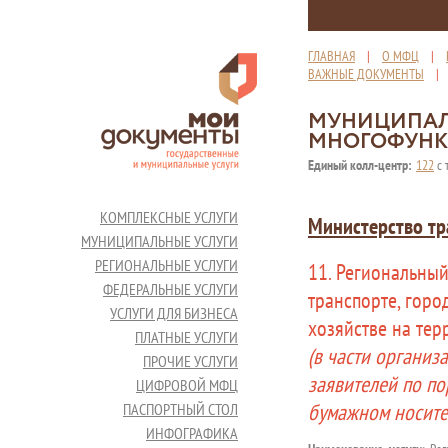
ГЛАВНАЯ
|
О МФЦ
|
ВАЖНЫЕ ДОКУМЕНТЫ
МУНИЦИПАЛ
МНОГОФУНК
Единый колл-центр:
122
с 
КОМПЛЕКСНЫЕ УСЛУГИ
Министерство тр
МУНИЦИПАЛЬНЫЕ УСЛУГИ
РЕГИОНАЛЬНЫЕ УСЛУГИ
11. Региональный
ФЕДЕРАЛЬНЫЕ УСЛУГИ
транспорте, гор
УСЛУГИ ДЛЯ БИЗНЕСА
хозяйстве на те
ПЛАТНЫЕ УСЛУГИ
(в части организ
ПРОЧИЕ УСЛУГИ
заявителей по по
ЦИФРОВОЙ МФЦ
бумажном носите
ПАСПОРТНЫЙ СТОЛ
ИНФОГРАФИКА