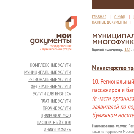
ГЛАВНАЯ
|
О МФЦ
|
ВАЖНЫЕ ДОКУМЕНТЫ
МУНИЦИПАЛ
МНОГОФУНК
Единый колл-центр:
122
с 
КОМПЛЕКСНЫЕ УСЛУГИ
Министерство тр
МУНИЦИПАЛЬНЫЕ УСЛУГИ
РЕГИОНАЛЬНЫЕ УСЛУГИ
10. Региональный
ФЕДЕРАЛЬНЫЕ УСЛУГИ
пассажиров и ба
УСЛУГИ ДЛЯ БИЗНЕСА
(в части организ
ПЛАТНЫЕ УСЛУГИ
заявителей по по
ПРОЧИЕ УСЛУГИ
бумажном носите
ЦИФРОВОЙ МФЦ
ПАСПОРТНЫЙ СТОЛ
Наименование услуги
: Ре
ИНФОГРАФИКА
такси на территории Москов