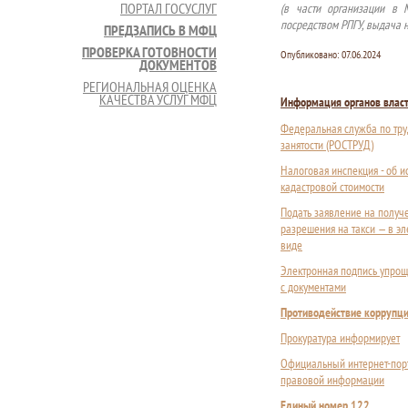
ПОРТАЛ ГОСУСЛУГ
(в части организации в 
посредством РПГУ, выдача 
ПРЕДЗАПИСЬ В МФЦ
ПРОВЕРКА ГОТОВНОСТИ
Опубликовано:
07.06.2024
ДОКУМЕНТОВ
РЕГИОНАЛЬНАЯ ОЦЕНКА
КАЧЕСТВА УСЛУГ МФЦ
Информация органов влас
Федеральная служба по тру
занятости (РОСТРУД)
Налоговая инспекция - об 
кадастровой стоимости
Подать заявление на получ
разрешения на такси — в э
виде
Электронная подпись упрощ
с документами
Противодействие коррупц
Прокуратура информирует
Официальный интернет-пор
правовой информации
Единый номер 122