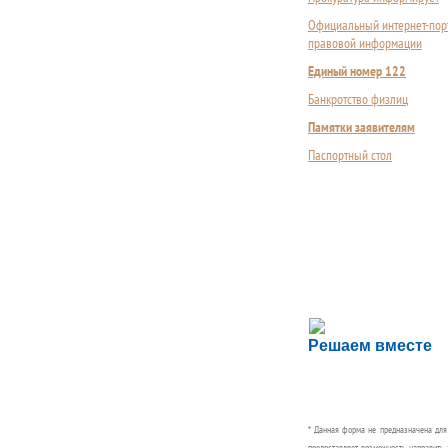
Официальный интернет-пор
правовой информации
Единый номер 122
Банкротство физлиц
Памятки заявителям
Паспортный стол
Сложности с пол
Решаем вместе
Сообщите об этом
* Данная форма не предназначена дл
предоставляет возможность направить 