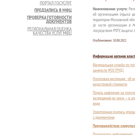
ПОРТАЛ ГОСУСЛУГ
Наименование услуги:
Реги
ПРЕДЗАПИСЬ В МФЦ
об организациях отдыха де
ПРОВЕРКА ГОТОВНОСТИ
территории Московской обл
ДОКУМЕНТОВ
(в части организации в 
РЕГИОНАЛЬНАЯ ОЦЕНКА
посредством РПГУ, выдача э
КАЧЕСТВА УСЛУГ МФЦ
Опубликовано:
10.08.2022
Информация органов влас
Федеральная служба по тру
занятости (РОСТРУД)
Налоговая инспекция - об 
кадастровой стоимости
Подать заявление на получ
разрешения на такси — в э
виде
Электронная подпись упрощ
с документами
Противодействие коррупц
Прокуратура информирует