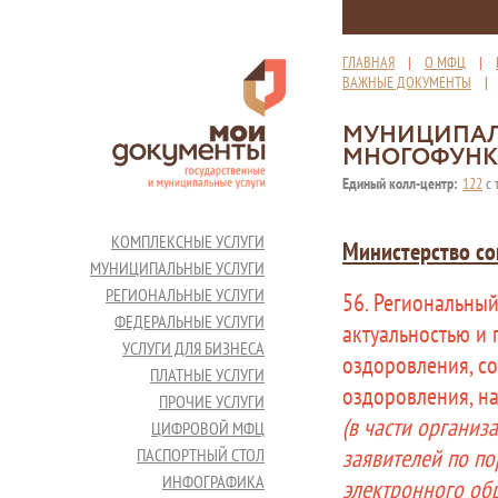
ГЛАВНАЯ
|
О МФЦ
|
ВАЖНЫЕ ДОКУМЕНТЫ
МУНИЦИПАЛ
МНОГОФУНК
Единый колл-центр:
122
с 
КОМПЛЕКСНЫЕ УСЛУГИ
Министерство со
МУНИЦИПАЛЬНЫЕ УСЛУГИ
РЕГИОНАЛЬНЫЕ УСЛУГИ
56. Региональный
ФЕДЕРАЛЬНЫЕ УСЛУГИ
актуальностью и 
УСЛУГИ ДЛЯ БИЗНЕСА
оздоровления, с
ПЛАТНЫЕ УСЛУГИ
оздоровления, н
ПРОЧИЕ УСЛУГИ
(в части организ
ЦИФРОВОЙ МФЦ
заявителей по по
ПАСПОРТНЫЙ СТОЛ
ИНФОГРАФИКА
электронного об