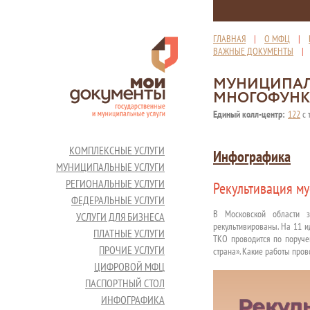
ГЛАВНАЯ
|
О МФЦ
|
ВАЖНЫЕ ДОКУМЕНТЫ
МУНИЦИПАЛ
МНОГОФУНК
Единый колл-центр:
122
с 
КОМПЛЕКСНЫЕ УСЛУГИ
Инфографика
МУНИЦИПАЛЬНЫЕ УСЛУГИ
РЕГИОНАЛЬНЫЕ УСЛУГИ
Рекультивация м
ФЕДЕРАЛЬНЫЕ УСЛУГИ
В Московской области з
УСЛУГИ ДЛЯ БИЗНЕСА
рекультивированы. На 11 ид
ПЛАТНЫЕ УСЛУГИ
ТКО проводится по поруче
ПРОЧИЕ УСЛУГИ
страна». Какие работы пров
ЦИФРОВОЙ МФЦ
ПАСПОРТНЫЙ СТОЛ
ИНФОГРАФИКА