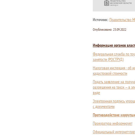
Источник:
Правительство М
Опубликовано:
23.09.2022
Информация органов влас
Федеральная служба по тру
занятости (РОСТРУД)
Налоговая инспекция - об 
кадастровой стоимости
Подать заявление на получ
разрешения на такси — в э
виде
Электронная подпись упрощ
с документами
Противодействие коррупц
Прокуратура информирует
Официальный интернет-пор