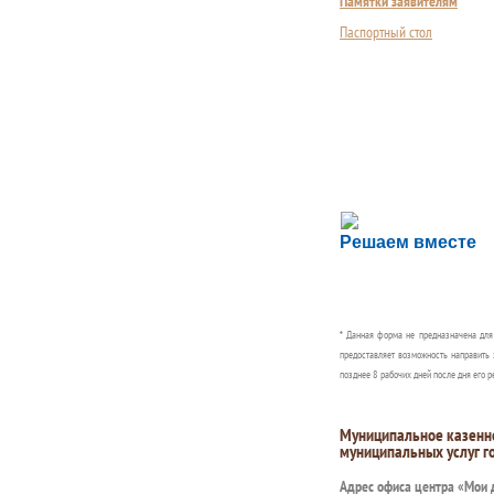
Памятки заявителям
Паспортный стол
Сложности с пол
Решаем вместе
Сообщите об этом
* Данная форма не предназначена дл
предоставляет возможность направить 
позднее 8 рабочих дней после дня его р
Муниципальное казенн
муниципальных услуг г
Адрес офиса центра «Мои