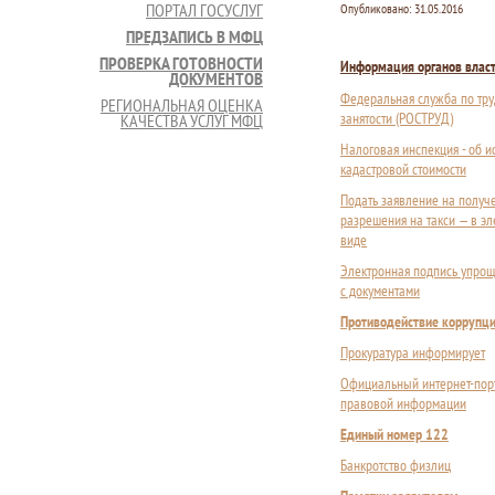
ПОРТАЛ ГОСУСЛУГ
Опубликовано:
31.05.2016
ПРЕДЗАПИСЬ В МФЦ
ПРОВЕРКА ГОТОВНОСТИ
Информация органов влас
ДОКУМЕНТОВ
Федеральная служба по тру
РЕГИОНАЛЬНАЯ ОЦЕНКА
занятости (РОСТРУД)
КАЧЕСТВА УСЛУГ МФЦ
Налоговая инспекция - об 
кадастровой стоимости
Подать заявление на получ
разрешения на такси — в э
виде
Электронная подпись упрощ
с документами
Противодействие коррупц
Прокуратура информирует
Официальный интернет-пор
правовой информации
Единый номер 122
Банкротство физлиц