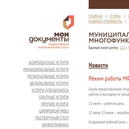
ГЛАВНАЯ
|
О МФЦ
|
ВАЖНЫЕ ДОКУМЕНТЫ
МУНИЦИПАЛ
МНОГОФУНК
Единый колл-центр:
122
с 
КОМПЛЕКСНЫЕ УСЛУГИ
Новости
МУНИЦИПАЛЬНЫЕ УСЛУГИ
РЕГИОНАЛЬНЫЕ УСЛУГИ
Режим работы М
ФЕДЕРАЛЬНЫЕ УСЛУГИ
Центр предоставления гос
УСЛУГИ ДЛЯ БИЗНЕСА
работы в выходные и празд
ПЛАТНЫЕ УСЛУГИ
11 июня — рабочий день
ПРОЧИЕ УСЛУГИ
ЦИФРОВОЙ МФЦ
12 июня, 13 июня — нерабо
ПАСПОРТНЫЙ СТОЛ
Следующий рабочий день –
ИНФОГРАФИКА