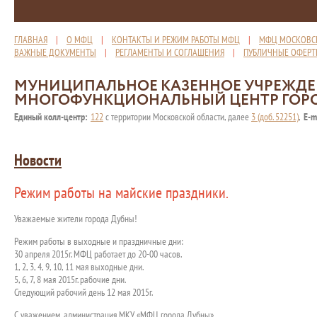
ГЛАВНАЯ
|
О МФЦ
|
КОНТАКТЫ И РЕЖИМ РАБОТЫ МФЦ
|
МФЦ МОСКОВС
ВАЖНЫЕ ДОКУМЕНТЫ
|
РЕГЛАМЕНТЫ И СОГЛАШЕНИЯ
|
ПУБЛИЧНЫЕ ОФЕР
МУНИЦИПАЛЬНОЕ КАЗЕННОЕ УЧРЕЖД
МНОГОФУНКЦИОНАЛЬНЫЙ ЦЕНТР ГОР
Единый колл-центр:
122
с территории Московской области, далее
3 (доб. 52251)
,
E-m
Новости
Режим работы на майские праздники.
Уважаемые жители города Дубны!
Режим работы в выходные и праздничные дни:
30 апреля 2015г. МФЦ работает до 20-00 часов.
1, 2, 3, 4, 9, 10, 11 мая выходные дни.
5, 6, 7, 8 мая 2015г. рабочие дни.
Следующий рабочий день 12 мая 2015г.
С уважением, администрация МКУ «МФЦ города Дубны»