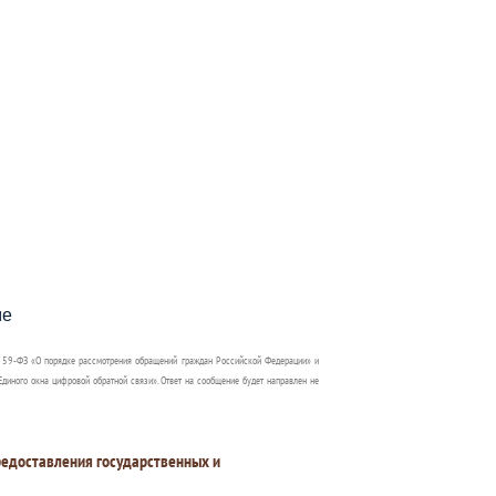
пособия?
ме
 59-ФЗ «О порядке рассмотрения обращений граждан Российской Федерации» и
диного окна цифровой обратной связи». Ответ на сообщение будет направлен не
едоставления государственных и