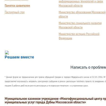
информационных технологий и связи
Памятки заявителям
Московской области
Паспортный стол
Министерство образования Московской
области
Министерство социального развития
Московской области
Министерство юстиции Российской
Федерации
Сложности с получением социальной выплаты или 
Решаем вместе
Сообщите об этом
Написать о пробле
* Данная форма не предназначена для приема обращений граждан в порядке Федерального закона от 02.05.2006 №
предоставляет возможность направить электронное сообщение в рамках реализации пилотного проекта по внедрению «Е
позднее 8 рабочих дней после дня его регистрации, а по отдельным тематикам – в укороченные сроки.
Муниципальное казенное учреждение «Многофункциональный центр пр
муниципальных услуг города Дубны Московской области»