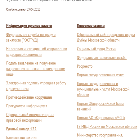
Опубликовано:
27.04.2015
Информация органов власти
Полезные ссылки
Федеральная служба по труду и
Официальный сайт городского округа
занятости (РОСТРУД)
Дубны Московской области
Налоговая инспекция - об исправлении
Социальный фонд России
кадастровой стоимости
Федеральная налоговая служба
Подать заявление на получение
Росреестр
разрешения на такси — в электронном
виде
Портал государственных услуг
Электронная подпись упрощает работу
Портал государственных и
с документами
муниципальных услуг Московской
области
Противодействие коррупции
Портал Общероссийской базы
Прокуратура информирует
вакансий
Официальный интернет-портал
Портал АО «Корпорация «МСП»
правовой информации
ГУ МВД России по Московской области
Единый номер 122
Министерство госуправления,
Банкротство физлиц