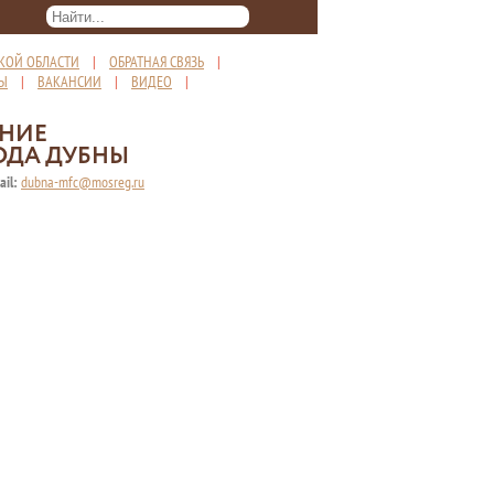
КОЙ ОБЛАСТИ
|
ОБРАТНАЯ СВЯЗЬ
|
ТЫ
|
ВАКАНСИИ
|
ВИДЕО
|
ЕНИЕ
ОДА ДУБНЫ
ail:
dubna-mfc@mosreg.ru