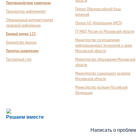
области
Противодействие коррупции
Портал Общероссийской базы
Прокуратура информирует
вакансий
Официальный интернет-портал
Портал АО «Корпорация «МСП»
правовой информации
ГУ МВД России по Московской области
Единый номер 122
Министерство госуправления,
Банкротство физлиц
информационных технологий и связи
Памятки заявителям
Московской области
Паспортный стол
Министерство образования Московской
области
Министерство социального развития
Московской области
Министерство юстиции Российской
Федерации
Сложности с получением социальной выплаты или 
Решаем вместе
Сообщите об этом
Написать о пробле