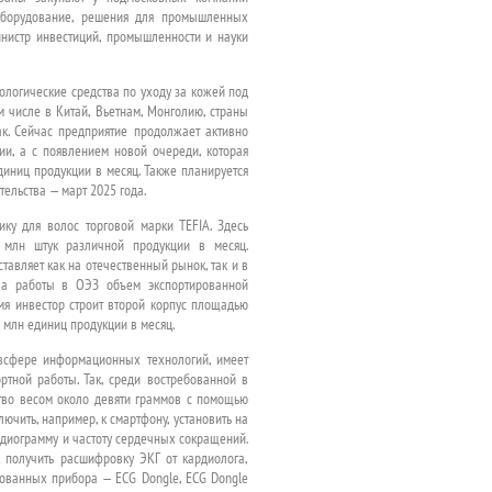
 оборудование, решения для промышленных
инистр инвестиций, промышленности и науки
ологические средства по уходу за кожей под
м числе в Китай, Вьетнам, Монголию, страны
к. Сейчас предприятие продолжает активно
ии, а с появлением новой очереди, которая
диниц продукции в месяц. Также планируется
ельства — март 2025 года.
ку для волос торговой марки TEFIA. Здесь
 млн штук различной продукции в месяц.
авляет как на отечественный рынок, так и в
ала работы в ОЭЗ объем экспортированной
мя инвестор строит второй корпус площадью
 млн единиц продукции в месяц.
 всфере информационных технологий, имеет
тной работы. Так, среди востребованной в
тво весом около девяти граммов с помощью
ючить, например, к смартфону, установить на
рдиограмму и частоту сердечных сокращений.
 получить расшифровку ЭКГ от кардиолога,
рованных прибора — ECG Dongle, ECG Dongle