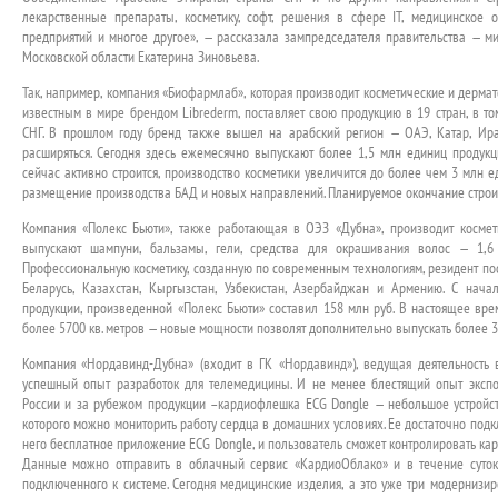
лекарственные препараты, косметику, софт, решения в сфере IT, медицинское
предприятий и многое другое», — рассказала зампредседателя правительства — м
Московской области Екатерина Зиновьева.
Так, например, компания «Биофармлаб», которая производит косметические и дермат
известным в мире брендом Librederm, поставляет свою продукцию в 19 стран, в то
СНГ. В прошлом году бренд также вышел на арабский регион — ОАЭ, Катар, Ира
расширяться. Сегодня здесь ежемесячно выпускают более 1,5 млн единиц продукц
сейчас активно строится, производство косметики увеличится до более чем 3 млн е
размещение производства БАД и новых направлений. Планируемое окончание строит
Компания «Полекс Бьюти», также работающая в ОЭЗ «Дубна», производит космети
выпускают шампуни, бальзамы, гели, средства для окрашивания волос — 1,6
Профессиональную косметику, созданную по современным технологиям, резидент пост
Беларусь, Казахстан, Кыргызстан, Узбекистан, Азербайджан и Армению. С нач
продукции, произведенной «Полекс Бьюти» составил 158 млн руб. В настоящее вре
более 5700 кв. метров — новые мощности позволят дополнительно выпускать более 3
Компания «Нордавинд-Дубна» (входит в ГК «Нордавинд»), ведущая деятельность
успешный опыт разработок для телемедицины. И не менее блестящий опыт экспор
России и за рубежом продукции –кардиофлешка ECG Dongle — небольшое устройс
которого можно мониторить работу сердца в домашних условиях. Ее достаточно подкл
него бесплатное приложение ECG Dongle, и пользователь сможет контролировать ка
Данные можно отправить в облачный сервис «КардиоОблако» и в течение суток
подключенного к системе. Сегодня медицинские изделия, а это уже три модернизи