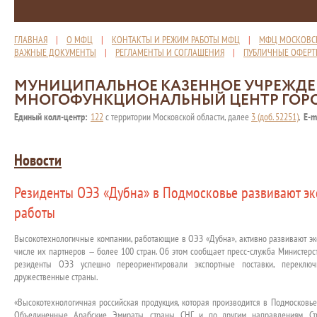
ГЛАВНАЯ
|
О МФЦ
|
КОНТАКТЫ И РЕЖИМ РАБОТЫ МФЦ
|
МФЦ МОСКОВС
ВАЖНЫЕ ДОКУМЕНТЫ
|
РЕГЛАМЕНТЫ И СОГЛАШЕНИЯ
|
ПУБЛИЧНЫЕ ОФЕР
МУНИЦИПАЛЬНОЕ КАЗЕННОЕ УЧРЕЖД
МНОГОФУНКЦИОНАЛЬНЫЙ ЦЕНТР ГОР
Единый колл-центр:
122
с территории Московской области, далее
3 (доб. 52251)
,
E-m
Новости
Резиденты ОЭЗ «Дубна» в Подмосковье развивают э
работы
Высокотехнологичные компании, работающие в ОЭЗ «Дубна», активно развивают эк
числе их партнеров — более 100 стран. Об этом сообщает пресс-служба Министерс
резиденты ОЭЗ успешно переориентировали экспортные поставки, переключ
дружественные страны.
«Высокотехнологичная российская продукция, которая производится в Подмосковье
Объединенные Арабские Эмираты, страны СНГ и по другим направлениям. Ст