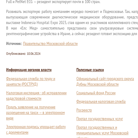
Full и PetNet ECG — резидент экспортирует почти в 100 стран.
Развивать экспортную работу компаниям нередко помогает и Подмосковье. Так, на
выпускающая современное диагностическое медицинское оборудование, предс
выставке Indonesia Hospital Expo 2023, став одним из участников коллективного сте
В мае «Елс Мед» самостоятельно представила свои ультразвуковые систе
рентгенографические устройства в Иране, а сейчас резидент готовит экспозицию для
Источник:
Правительство Московской области
Опубликовано:
10.06.2024
Информация органов власти
Полезные ссылки
Федеральная служба по труду и
Официальный сайт городского округа
занятости (РОСТРУД)
Дубны Московской области
Налоговая инспекция - об исправлении
Социальный фонд России
кадастровой стоимости
Федеральная налоговая служба
Подать заявление на получение
Росреестр
разрешения на такси — в электронном
виде
Портал государственных услуг
Электронная подпись упрощает работу
Портал государственных и
с документами
муниципальных услуг Московской