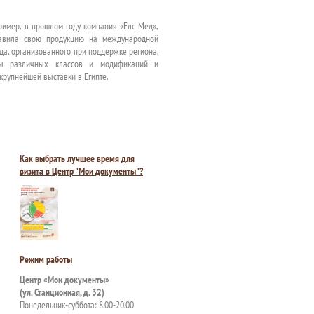
пример, в прошлом году компания «Елс Мед»,
тавила свою продукцию на международной
нда, организованного при поддержке региона.
мы различных классов и модификаций и
 крупнейшей выставки в Египте.
Как выбрать лучшее время для
визита в Центр "Мои документы"?
Режим работы
Центр «Мои документы»
(ул. Станционная, д. 32)
Понедельник-суббота: 8.00-20.00