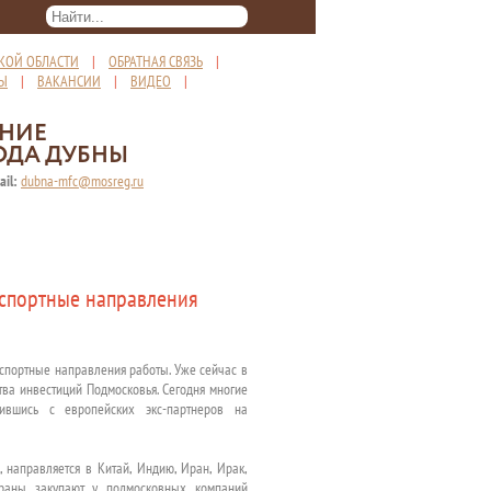
КОЙ ОБЛАСТИ
|
ОБРАТНАЯ СВЯЗЬ
|
ТЫ
|
ВАКАНСИИ
|
ВИДЕО
|
ЕНИЕ
ОДА ДУБНЫ
ail:
dubna-mfc@mosreg.ru
кспортные направления
спортные направления работы. Уже сейчас в
тва инвестиций Подмосковья. Сегодня многие
ившись с европейских экс-партнеров на
, направляется в Китай, Индию, Иран, Ирак,
раны закупают у подмосковных компаний