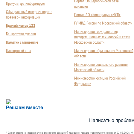
Портал Общероссийской базы
Прокуратура информирует
вакансий
Официальный интернет-портал
Портал АО «Корпорация «МСП»
правовой информации
ГУ МВД России по Московской области
Единый номер 122
Министерство госуправления,
Банкротство физлиц
информационных технологий и связи
Памятки заявителям
Московской области
Паспортный стол
Министерство образования Московской
области
Министерство социального развития
Московской области
Министерство юстиции Российской
Федерации
Сложности с получением социальной выплаты или 
Решаем вместе
Сообщите об этом
Написать о пробле
* Данная форма не предназначена для приема обращений граждан в порядке Федерального закона от 02.05.2006 №