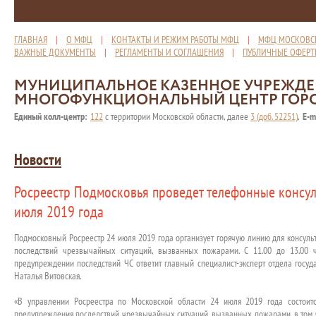
ГЛАВНАЯ
|
О МФЦ
|
КОНТАКТЫ И РЕЖИМ РАБОТЫ МФЦ
|
МФЦ МОСКОВС
ВАЖНЫЕ ДОКУМЕНТЫ
|
РЕГЛАМЕНТЫ И СОГЛАШЕНИЯ
|
ПУБЛИЧНЫЕ ОФЕР
МУНИЦИПАЛЬНОЕ КАЗЕННОЕ УЧРЕЖД
МНОГОФУНКЦИОНАЛЬНЫЙ ЦЕНТР ГОР
Единый колл-центр:
122
с территории Московской области, далее
3 (доб. 52251)
,
E-m
Новости
Росреестр Подмосковья проведет телефонные консул
июля 2019 года
Подмосковный Росреестр 24 июля 2019 года организует горячую линию для консул
последствий чрезвычайных ситуаций, вызванных пожарами. С 11.00 до 13.00
предупреждении последствий ЧС ответит главный специалист-эксперт отдела госуд
Наталья Витовская.
«В управлении Росреестра по Московской области 24 июля 2019 года состоит
предупреждения последствий чрезвычайных ситуаций, вызванных пожарами, в том