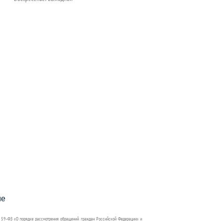
пособия?
ме
 59-ФЗ «О порядке рассмотрения обращений граждан Российской Федерации» и