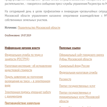
растительности», – говорится в сообщении пресс-службы управления Росреестра по М
На сегодняшний день в целях профилактики и ликвидации чрезвычайных ситуац
Московской области управлением налажено оперативное взаимодействие с 
собственниках земельных участков.
Источник:
Правительство Московской области
Опубликовано:
19.07.2019
Информация органов власти
Полезные ссылки
Федеральная служба по труду и
Официальный сайт городского округа
занятости (РОСТРУД)
Дубны Московской области
Налоговая инспекция - об исправлении
Социальный фонд России
кадастровой стоимости
Федеральная налоговая служба
Подать заявление на получение
Росреестр
разрешения на такси — в электронном
виде
Портал государственных услуг
Электронная подпись упрощает работу
Портал государственных и
с документами
муниципальных услуг Московской
области
Противодействие коррупции