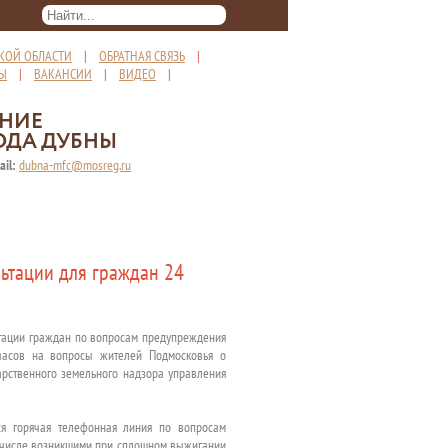
КОЙ ОБЛАСТИ
|
ОБРАТНАЯ СВЯЗЬ
|
ТЫ
|
ВАКАНСИИ
|
ВИДЕО
|
ЕНИЕ
ОДА ДУБНЫ
ail:
dubna-mfc@mosreg.ru
ьтации для граждан 24
ьтации граждан по вопросам предупреждения
 часов на вопросы жителей Подмосковья о
арственного земельного надзора управления
ся горячая телефонная линия по вопросам
 числе возникшими при сплошном выжигании