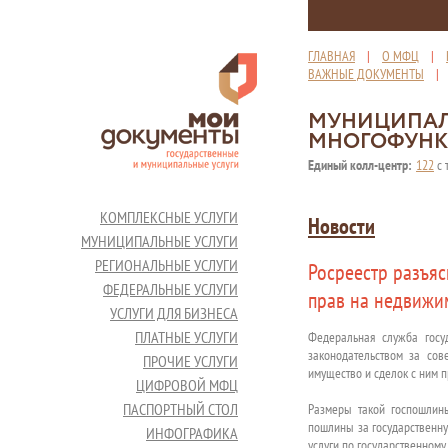
ГЛАВНАЯ
|
О МФЦ
|
ВАЖНЫЕ ДОКУМЕНТЫ
МУНИЦИПАЛ
МНОГОФУНК
Единый колл-центр:
122
с 
КОМПЛЕКСНЫЕ УСЛУГИ
Новости
МУНИЦИПАЛЬНЫЕ УСЛУГИ
РЕГИОНАЛЬНЫЕ УСЛУГИ
Росреестр разъя
ФЕДЕРАЛЬНЫЕ УСЛУГИ
прав на недвижи
УСЛУГИ ДЛЯ БИЗНЕСА
ПЛАТНЫЕ УСЛУГИ
Федеральная служба госуд
законодательством за со
ПРОЧИЕ УСЛУГИ
имущество и сделок с ним 
ЦИФРОВОЙ МФЦ
ПАСПОРТНЫЙ СТОЛ
Размеры такой госпошлин
пошлины за государственну
ИНФОГРАФИКА
услуги по государственному