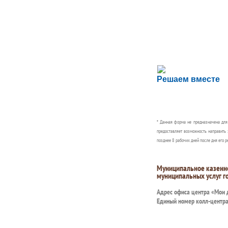
Сложности с пол
Решаем вместе
Сообщите об этом
* Данная форма не предназначена дл
предоставляет возможность направить 
позднее 8 рабочих дней после дня его р
Муниципальное казенн
муниципальных услуг г
Адрес офиса центра «Мои
Единый номер колл-центр