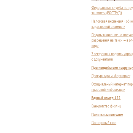
Федеральная служба по тру
занятости (РОСТРУД)
Налоговая инспекция - об 
кадастровой стоимости
Подать заявление на получ
разрешения на такси — в э
виде
Электронная подпись упрощ
с документами
Противодействие коррупц
Прокуратура информирует
Официальный интернет-пор
правовой информации
Единый номер 122
Банкротство физлиц
Памятки заявителям
Паспортный стол