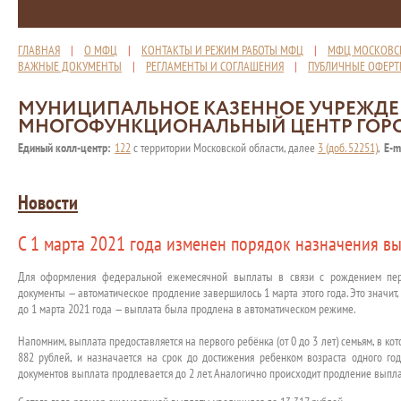
ГЛАВНАЯ
|
О МФЦ
|
КОНТАКТЫ И РЕЖИМ РАБОТЫ МФЦ
|
МФЦ МОСКОВС
ВАЖНЫЕ ДОКУМЕНТЫ
|
РЕГЛАМЕНТЫ И СОГЛАШЕНИЯ
|
ПУБЛИЧНЫЕ ОФЕР
МУНИЦИПАЛЬНОЕ КАЗЕННОЕ УЧРЕЖД
МНОГОФУНКЦИОНАЛЬНЫЙ ЦЕНТР ГОР
Единый колл-центр:
122
с территории Московской области, далее
3 (доб. 52251)
,
E-m
Новости
С 1 марта 2021 года изменен порядок назначения в
Для оформления федеральной ежемесячной выплаты в связи с рождением пер
документы — автоматическое продление завершилось 1 марта этого года. Это значит, 
до 1 марта 2021 года — выплата была продлена в автоматическом режиме.
Напомним, выплата предоставляется на первого ребёнка (от 0 до 3 лет) семьям, в 
882 рублей, и назначается на срок до достижения ребенком возраста одного го
документов выплата продлевается до 2 лет. Аналогично происходит продление выплат