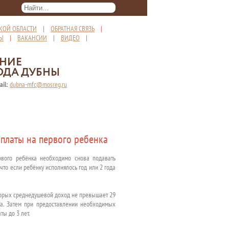
КОЙ ОБЛАСТИ
|
ОБРАТНАЯ СВЯЗЬ
|
ТЫ
|
ВАКАНСИИ
|
ВИДЕО
|
ЕНИЕ
ОДА ДУБНЫ
ail:
dubna-mfc@mosreg.ru
ыплаты на первого ребенка
вого ребёнка необходимо снова подавать
что если ребёнку исполнялось год или 2 года
которых среднедушевой доход не превышает 29
да. Затем при предоставлении необходимых
ы до 3 лет.