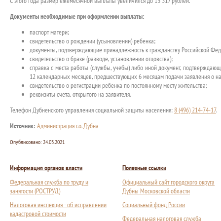
С этого года размер ежемесячной выплаты увеличился до 13 317 рублей.
Документы необходимые при оформлении выплаты:
паспорт матери;
свидетельство о рождении (усыновлении) ребенка;
документы, подтверждающие принадлежность к гражданству Российской Феде
свидетельство о браке (разводе, установлении отцовства);
справка с места работы (службы, учебы) либо иной документ, подтверждаю
12 календарных месяцев, предшествующих 6 месяцам подачи заявления о на
свидетельство о регистрации ребенка по постоянному месту жительства;
реквизиты счета, открытого на заявителя.
Телефон Дубненского управления социальной защиты населения:
8 (496) 214-74-17
.
Источник:
Администрация г.о. Дубна
Опубликовано:
24.03.2021
Информация органов власти
Полезные ссылки
Федеральная служба по труду и
Официальный сайт городского округа
занятости (РОСТРУД)
Дубны Московской области
Налоговая инспекция - об исправлении
Социальный фонд России
кадастровой стоимости
Федеральная налоговая служба