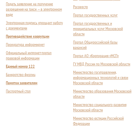
Подать заявление на получение
Росреестр
разрешения на такси — в электронном
виде
Портал государственных услуг
Электронная подпись упрощает работу
Портал государственных и
с документами
муниципальных услуг Московской
области
Противодействие коррупции
Портал Общероссийской базы
Прокуратура информирует
вакансий
Официальный интернет-портал
Портал АО «Корпорация «МСП»
правовой информации
ГУ МВД России по Московской области
Единый номер 122
Министерство госуправления,
Банкротство физлиц
информационных технологий и связи
Памятки заявителям
Московской области
Паспортный стол
Министерство образования Московской
области
Министерство социального развития
Московской области
Министерство юстиции Российской
Федерации