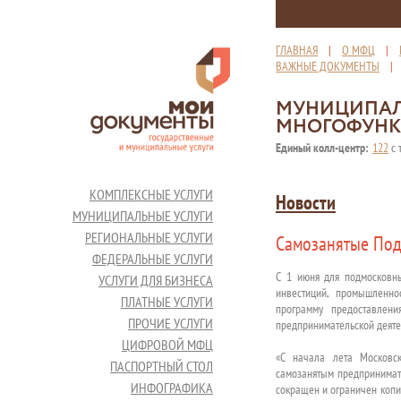
ГЛАВНАЯ
|
О МФЦ
|
ВАЖНЫЕ ДОКУМЕНТЫ
МУНИЦИПАЛ
МНОГОФУНК
Единый колл-центр:
122
с 
КОМПЛЕКСНЫЕ УСЛУГИ
Новости
МУНИЦИПАЛЬНЫЕ УСЛУГИ
РЕГИОНАЛЬНЫЕ УСЛУГИ
Самозанятые Под
ФЕДЕРАЛЬНЫЕ УСЛУГИ
С 1 июня для подмосковн
УСЛУГИ ДЛЯ БИЗНЕСА
инвестиций, промышленно
ПЛАТНЫЕ УСЛУГИ
программу предоставлен
ПРОЧИЕ УСЛУГИ
предпринимательской деятел
ЦИФРОВОЙ МФЦ
«С начала лета Московс
ПАСПОРТНЫЙ СТОЛ
самозанятым предпринимате
ИНФОГРАФИКА
сокращен и ограничен копи