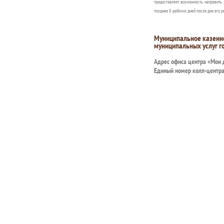
предоставляет возможность направить 
позднее 8 рабочих дней после дня его р
Муниципальное казенн
муниципальных услуг г
Адрес офиса центра «Мои
Единый номер колл-центр