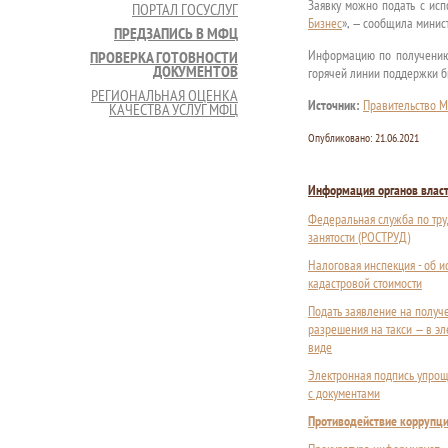
Заявку можно подать с исп
ПОРТАЛ ГОСУСЛУГ
Бизнес
», — сообщила минис
ПРЕДЗАПИСЬ В МФЦ
Информацию по получению
ПРОВЕРКА ГОТОВНОСТИ
ДОКУМЕНТОВ
горячей линии поддержки 
РЕГИОНАЛЬНАЯ ОЦЕНКА
Источник:
Правительство М
КАЧЕСТВА УСЛУГ МФЦ
Опубликовано:
21.06.2021
Информация органов влас
Федеральная служба по тру
занятости (РОСТРУД)
Налоговая инспекция - об 
кадастровой стоимости
Подать заявление на получ
разрешения на такси — в э
виде
Электронная подпись упрощ
с документами
Противодействие коррупц