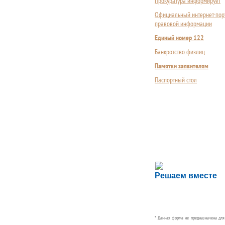
Прокуратура информирует
Официальный интернет-пор
правовой информации
Единый номер 122
Банкротство физлиц
Памятки заявителям
Паспортный стол
Сложности с пол
Решаем вместе
Сообщите об этом
* Данная форма не предназначена дл