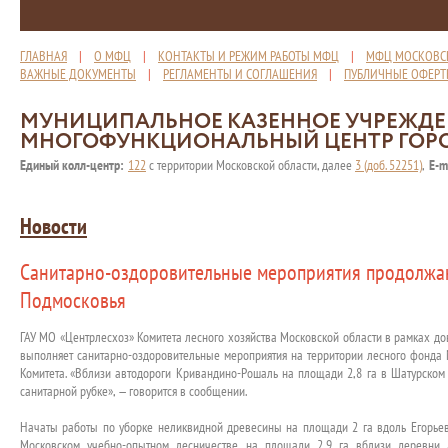
ГЛАВНАЯ
|
О МФЦ
|
КОНТАКТЫ И РЕЖИМ РАБОТЫ МФЦ
|
МФЦ МОСКОВС
ВАЖНЫЕ ДОКУМЕНТЫ
|
РЕГЛАМЕНТЫ И СОГЛАШЕНИЯ
|
ПУБЛИЧНЫЕ ОФЕР
МУНИЦИПАЛЬНОЕ КАЗЕННОЕ УЧРЕЖД
МНОГОФУНКЦИОНАЛЬНЫЙ ЦЕНТР ГОР
Единый колл-центр:
122
с территории Московской области, далее
3 (доб. 52251)
,
E-m
Новости
Санитарно-оздоровительные мероприятия продолжа
Подмосковья
ГАУ МО «Центрлесхоз» Комитета лесного хозяйства Московской области в рамках до
выполняет санитарно-оздоровительные мероприятия на территории лесного фонда 
Комитета. «Вблизи автодороги Кривандино-Рошаль на площади 2,8 га в Шатурско
санитарной рубке», — говорится в сообщении.
Начаты работы по уборке неликвидной древесины на площади 2 га вдоль Егорьев
Московском учебно-опытном лесничестве на площади 2,9 га вблизи деревни 