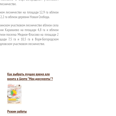
лесничестве.
ном лесничестве на площади 12,9 га вблизи
2,2 га вблизи деревни Новая Слобода.
кинском участковом лесничестве вблизи села
вни Караваево на площади 4,8 га и вблизи
близи поселка Медное-Власово на площади 2
щади 7,5 га и 10,5 га в Воря-Богородском
рдловском участковом лесничестве.
Как выбрать лучшее время для
визита в Центр "Мои документы"?
Режим работы