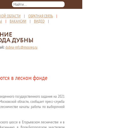
КОЙ ОБЛАСТИ
|
ОБРАТНАЯ СВЯЗЬ
|
ТЫ
|
ВАКАНСИИ
|
ВИДЕО
|
ЕНИЕ
ОДА ДУБНЫ
ail:
dubna-mfc@mosreg.ru
ются в лесном фонде
веденного государственного задания на 2021
Московской области, сообщает пресс-служба
м лесничестве начаты работы по выборочной
ского шоссе в Егорьевском лесничестве и в
Аксиньино в Воря-Богородском участковом