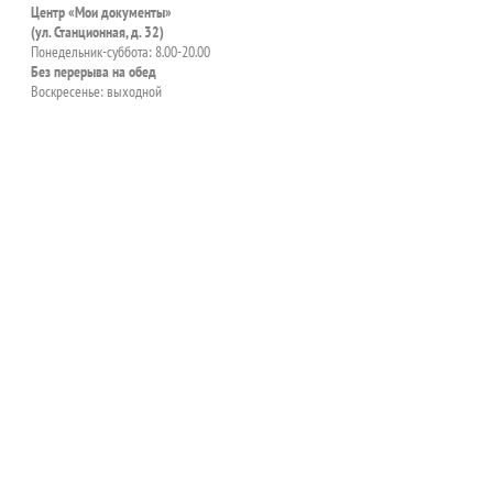
Центр «Мои документы»
(ул. Станционная, д. 32)
Понедельник-суббота: 8.00-20.00
Без перерыва на обед
Воскресенье: выходной
пособия?