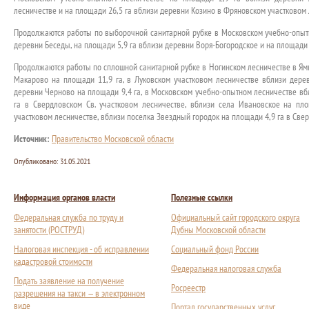
лесничестве и на площади 26,5 га вблизи деревни Козино в Фряновском участковом 
Продолжаются работы по выборочной санитарной рубке в Московском учебно-опыт
деревни Беседы, на площади 5,9 га вблизи деревни Воря-Богородское и на площади 
Продолжаются работы по сплошной санитарной рубке в Ногинском лесничестве в Ям
Макарово на площади 11,9 га, в Луковском участковом лесничестве вблизи дере
деревни Черново на площади 9,4 га, в Московском учебно-опытном лесничестве в
га в Свердловском Св. участковом лесничестве, вблизи села Ивановское на пло
участковом лесничестве, вблизи поселка Звездный городок на площади 4,9 га в Све
Источник:
Правительство Московской области
Опубликовано:
31.05.2021
Информация органов власти
Полезные ссылки
Федеральная служба по труду и
Официальный сайт городского округа
занятости (РОСТРУД)
Дубны Московской области
Налоговая инспекция - об исправлении
Социальный фонд России
кадастровой стоимости
Федеральная налоговая служба
Подать заявление на получение
Росреестр
разрешения на такси — в электронном
виде
Портал государственных услуг