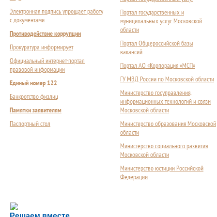
Электронная подпись упрощает работу
Портал государственных и
с документами
муниципальных услуг Московской
области
Противодействие коррупции
Портал Общероссийской базы
Прокуратура информирует
вакансий
Официальный интернет-портал
Портал АО «Корпорация «МСП»
правовой информации
ГУ МВД России по Московской области
Единый номер 122
Министерство госуправления,
Банкротство физлиц
информационных технологий и связи
Памятки заявителям
Московской области
Паспортный стол
Министерство образования Московской
области
Министерство социального развития
Московской области
Министерство юстиции Российской
Федерации
Сложности с получением социальной выплаты или 
Решаем вместе