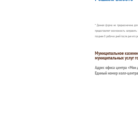
Сообщите об этом
* Данная форма не предназначена дл
предоставляет возможность направить 
позднее 8 рабочих дней после дня его р
Муниципальное казенн
муниципальных услуг г
Адрес офиса центра «Мои
Единый номер колл-центр