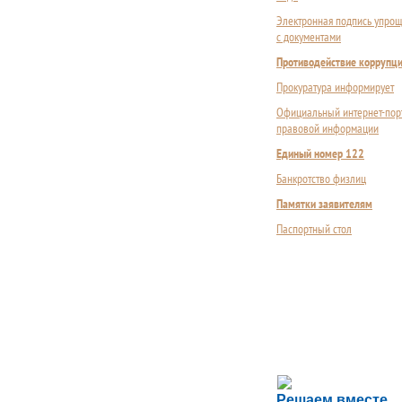
Электронная подпись упрощ
с документами
Противодействие коррупц
Прокуратура информирует
Официальный интернет-пор
правовой информации
Единый номер 122
Банкротство физлиц
Памятки заявителям
Паспортный стол
Сложности с пол
Решаем вместе