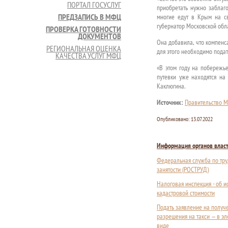
ПОРТАЛ ГОСУСЛУГ
приобретать нужно заблаг
ПРЕДЗАПИСЬ В МФЦ
многие едут в Крым на с
губернатор Московской обл
ПРОВЕРКА ГОТОВНОСТИ
ДОКУМЕНТОВ
Она добавила, что компенса
РЕГИОНАЛЬНАЯ ОЦЕНКА
для этого необходимо подат
КАЧЕСТВА УСЛУГ МФЦ
«В этом году на побережье
путевки уже находятся на
Каклюгина.
Источник:
Правительство М
Опубликовано:
13.07.2022
Информация органов влас
Федеральная служба по тру
занятости (РОСТРУД)
Налоговая инспекция - об 
кадастровой стоимости
Подать заявление на получ
разрешения на такси — в э
виде