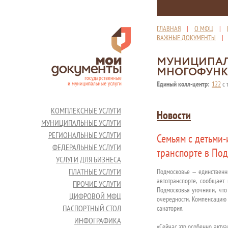
ГЛАВНАЯ
|
О МФЦ
|
ВАЖНЫЕ ДОКУМЕНТЫ
МУНИЦИПАЛ
МНОГОФУНК
Единый колл-центр:
122
с 
КОМПЛЕКСНЫЕ УСЛУГИ
Новости
МУНИЦИПАЛЬНЫЕ УСЛУГИ
РЕГИОНАЛЬНЫЕ УСЛУГИ
Семьям с детьми
ФЕДЕРАЛЬНЫЕ УСЛУГИ
транспорте в По
УСЛУГИ ДЛЯ БИЗНЕСА
ПЛАТНЫЕ УСЛУГИ
Подмосковье — единственны
автотранспорте, сообщает
ПРОЧИЕ УСЛУГИ
Подмосковья уточнили, чт
ЦИФРОВОЙ МФЦ
очередности. Компенсацию 
ПАСПОРТНЫЙ СТОЛ
санатория.
ИНФОГРАФИКА
«Сейчас это особенно акту