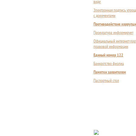
виде
Электронная подпись упрощ
с документами
Противодействие коррупц
Прокуратура информирует
Официальный интернет-пор
правовой информации
Единый номер 122
Банкротство физлиц
Памятки заявителям
Паспортный стол
Сложности с пол