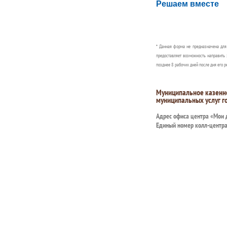
Решаем вместе
Сообщите об этом
* Данная форма не предназначена дл
предоставляет возможность направить 
позднее 8 рабочих дней после дня его р
Муниципальное казенн
муниципальных услуг г
Адрес офиса центра «Мои
Единый номер колл-центр