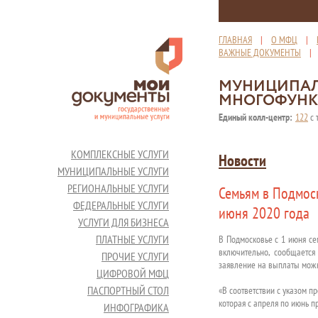
ГЛАВНАЯ
|
О МФЦ
|
ВАЖНЫЕ ДОКУМЕНТЫ
МУНИЦИПАЛ
МНОГОФУНК
Единый колл-центр:
122
с 
КОМПЛЕКСНЫЕ УСЛУГИ
Новости
МУНИЦИПАЛЬНЫЕ УСЛУГИ
РЕГИОНАЛЬНЫЕ УСЛУГИ
Семьям в Подмоск
ФЕДЕРАЛЬНЫЕ УСЛУГИ
июня 2020 года
УСЛУГИ ДЛЯ БИЗНЕСА
ПЛАТНЫЕ УСЛУГИ
В Подмосковье с 1 июня се
включительно, сообщается
ПРОЧИЕ УСЛУГИ
заявление на выплаты мож
ЦИФРОВОЙ МФЦ
ПАСПОРТНЫЙ СТОЛ
«В соответствии с указом 
которая с апреля по июнь пр
ИНФОГРАФИКА