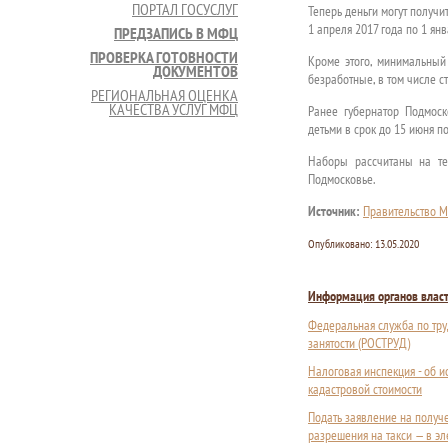
ПОРТАЛ ГОСУСЛУГ
Теперь деньги могут получи
1 апреля 2017 года по 1 янв
ПРЕДЗАПИСЬ В МФЦ
ПРОВЕРКА ГОТОВНОСТИ
Кроме этого, минимальный 
ДОКУМЕНТОВ
безработные, в том числе с
РЕГИОНАЛЬНАЯ ОЦЕНКА
КАЧЕСТВА УСЛУГ МФЦ
Ранее губернатор Подмоск
детьми в срок до 15 июня п
Наборы рассчитаны на те
Подмосковье.
Источник:
Правительство М
Опубликовано:
13.05.2020
Информация органов влас
Федеральная служба по тру
занятости (РОСТРУД)
Налоговая инспекция - об 
кадастровой стоимости
Подать заявление на получ
разрешения на такси — в э