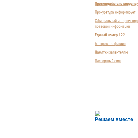
Противодействие коррупц
Прокуратура информирует
Официальный интернет-пор
правовой информации
Единый номер 122
Банкротство физлиц
Памятки заявителям
Паспортный стол
Сложности с пол
Решаем вместе
Сообщите об этом