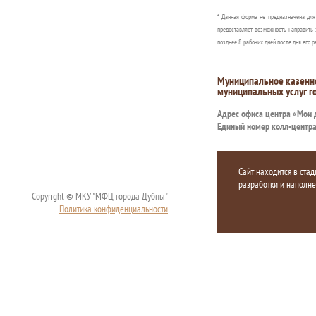
* Данная форма не предназначена дл
предоставляет возможность направить 
позднее 8 рабочих дней после дня его р
Муниципальное казенн
муниципальных услуг г
Адрес офиса центра «Мои
Единый номер колл-центр
Сайт находится в стад
разработки и наполн
Copyright © МКУ "МФЦ города Дубны"
Политика конфиденциальности