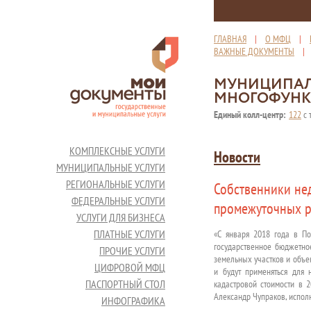
ГЛАВНАЯ
|
О МФЦ
|
ВАЖНЫЕ ДОКУМЕНТЫ
МУНИЦИПАЛ
МНОГОФУНК
Единый колл-центр:
122
с 
КОМПЛЕКСНЫЕ УСЛУГИ
Новости
МУНИЦИПАЛЬНЫЕ УСЛУГИ
РЕГИОНАЛЬНЫЕ УСЛУГИ
Собственники не
ФЕДЕРАЛЬНЫЕ УСЛУГИ
промежуточных р
УСЛУГИ ДЛЯ БИЗНЕСА
ПЛАТНЫЕ УСЛУГИ
«С января 2018 года в По
государственное бюджетно
ПРОЧИЕ УСЛУГИ
земельных участков и объек
ЦИФРОВОЙ МФЦ
и будут применяться для 
ПАСПОРТНЫЙ СТОЛ
кадастровой стоимости в 
Александр Чупраков, испол
ИНФОГРАФИКА