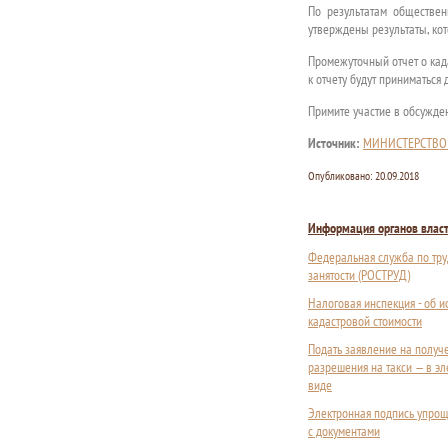
По результатам обществен
утверждены результаты, кот
Промежуточный отчет о кад
к отчету будут приниматься 
Примите участие в обсужде
Источник:
МИНИСТЕРСТВО
Опубликовано:
20.09.2018
Информация органов влас
Федеральная служба по тру
занятости (РОСТРУД)
Налоговая инспекция - об 
кадастровой стоимости
Подать заявление на получ
разрешения на такси — в э
виде
Электронная подпись упрощ
с документами