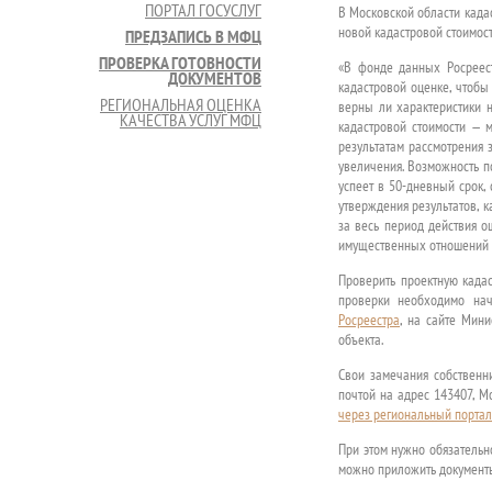
ПОРТАЛ ГОСУСЛУГ
В Московской области када
новой кадастровой стоимост
ПРЕДЗАПИСЬ В МФЦ
ПРОВЕРКА ГОТОВНОСТИ
«В фонде данных Росреест
ДОКУМЕНТОВ
кадастровой оценке, чтобы
РЕГИОНАЛЬНАЯ ОЦЕНКА
верны ли характеристики н
КАЧЕСТВА УСЛУГ МФЦ
кадастровой стоимости — м
результатам рассмотрения 
увеличения. Возможность по
успеет в 50-дневный срок,
утверждения результатов, к
за весь период действия о
имущественных отношений 
Проверить проектную када
проверки необходимо нач
Росреестра
, на сайте Мин
объекта.
Свои замечания собственн
почтой на адрес 143407, Мо
через региональный портал 
При этом нужно обязательн
можно приложить документы