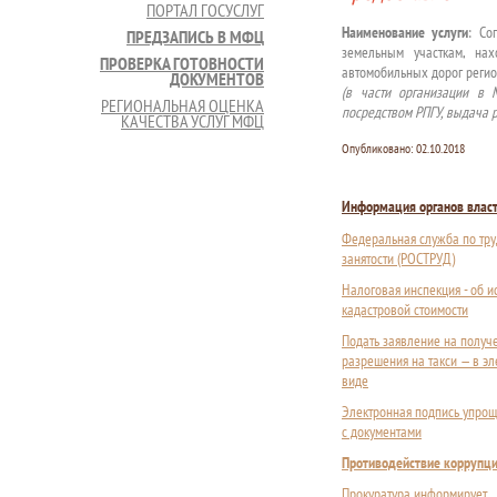
ПОРТАЛ ГОСУСЛУГ
Наименование услуги
: Со
ПРЕДЗАПИСЬ В МФЦ
земельным участкам, на
ПРОВЕРКА ГОТОВНОСТИ
автомобильных дорог регио
ДОКУМЕНТОВ
(в части организации в 
РЕГИОНАЛЬНАЯ ОЦЕНКА
посредством РПГУ, выдача р
КАЧЕСТВА УСЛУГ МФЦ
Опубликовано:
02.10.2018
Информация органов влас
Федеральная служба по тру
занятости (РОСТРУД)
Налоговая инспекция - об 
кадастровой стоимости
Подать заявление на получ
разрешения на такси — в э
виде
Электронная подпись упрощ
с документами
Противодействие коррупц
Прокуратура информирует