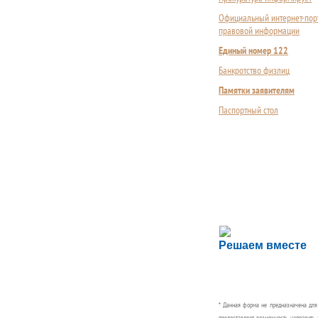
Официальный интернет-пор
правовой информации
Единый номер 122
Банкротство физлиц
Памятки заявителям
Паспортный стол
Сложности с пол
Решаем вместе
Сообщите об этом
* Данная форма не предназначена дл
предоставляет возможность направить 