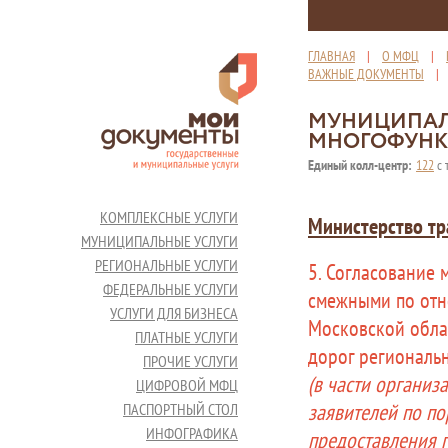
ГЛАВНАЯ
|
О МФЦ
|
ВАЖНЫЕ ДОКУМЕНТЫ
МУНИЦИПАЛ
МНОГОФУНК
Единый колл-центр:
122
с 
КОМПЛЕКСНЫЕ УСЛУГИ
Министерство тр
МУНИЦИПАЛЬНЫЕ УСЛУГИ
РЕГИОНАЛЬНЫЕ УСЛУГИ
5. Согласование
ФЕДЕРАЛЬНЫЕ УСЛУГИ
смежными по отн
УСЛУГИ ДЛЯ БИЗНЕСА
Московской обла
ПЛАТНЫЕ УСЛУГИ
дорог региональ
ПРОЧИЕ УСЛУГИ
(в части организ
ЦИФРОВОЙ МФЦ
заявителей по по
ПАСПОРТНЫЙ СТОЛ
ИНФОГРАФИКА
предоставления г