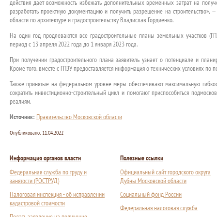
действия дает возможность избежать дополнительных временных затрат на получ
разработать проектную документацию и получить разрешение на строительство», —
области по архитектуре и градостроительству Владислав Гордиенко.
На один год продлеваются все градостроительные планы земельных участков (ГПЗ
период с 13 апреля 2022 года до 1 января 2023 года.
При получении градостроительного плана заявитель узнает о потенциале и плани
Кроме того, вместе с ГПЗУ предоставляется информация о технических условиях по
Также принятые на федеральном уровне меры обеспечивают максимальную гибкост
сократить инвестиционно-строительный цикл и помогают приспособиться подмоск
реалиям.
Источник:
Правительство Московской области
Опубликовано:
11.04.2022
Информация органов власти
Полезные ссылки
Федеральная служба по труду и
Официальный сайт городского округа
занятости (РОСТРУД)
Дубны Московской области
Налоговая инспекция - об исправлении
Социальный фонд России
кадастровой стоимости
Федеральная налоговая служба
Подать заявление на получение