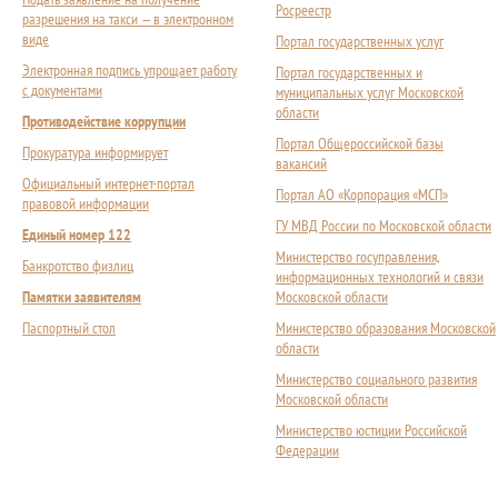
Росреестр
разрешения на такси — в электронном
виде
Портал государственных услуг
Электронная подпись упрощает работу
Портал государственных и
с документами
муниципальных услуг Московской
области
Противодействие коррупции
Портал Общероссийской базы
Прокуратура информирует
вакансий
Официальный интернет-портал
Портал АО «Корпорация «МСП»
правовой информации
ГУ МВД России по Московской области
Единый номер 122
Министерство госуправления,
Банкротство физлиц
информационных технологий и связи
Памятки заявителям
Московской области
Паспортный стол
Министерство образования Московской
области
Министерство социального развития
Московской области
Министерство юстиции Российской
Федерации