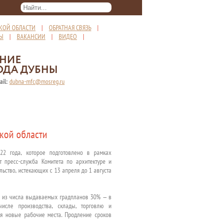
КОЙ ОБЛАСТИ
|
ОБРАТНАЯ СВЯЗЬ
|
ТЫ
|
ВАКАНСИИ
|
ВИДЕО
|
ЕНИЕ
ОДА ДУБНЫ
ail:
dubna-mfc@mosreg.ru
кой области
22 года, которое подготовлено в рамках
 пресс-служба Комитета по архитектуре и
ьство, истекающих с 13 апреля до 1 августа
но из числа выдаваемых градпланов 30% — в
исле производства, склады, торговлю и
ся новые рабочие места. Продление сроков