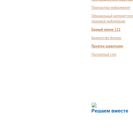
Прокуратура информирует
Официальный интернет-пор
правовой информации
Единый номер 122
Банкротство физлиц
Памятки заявителям
Паспортный стол
Сложности с пол
Решаем вместе
Сообщите об этом