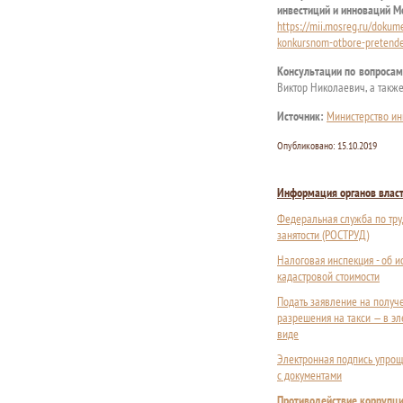
инвестиций и инноваций Мо
https://mii.mosreg.ru/dokum
konkursnom-otbore-pretende
Консультации по вопросам
Виктор Николаевич, а такж
Источник:
Министерство ин
Опубликовано:
15.10.2019
Информация органов влас
Федеральная служба по тру
занятости (РОСТРУД)
Налоговая инспекция - об 
кадастровой стоимости
Подать заявление на получ
разрешения на такси — в э
виде
Электронная подпись упрощ
с документами
Противодействие коррупц