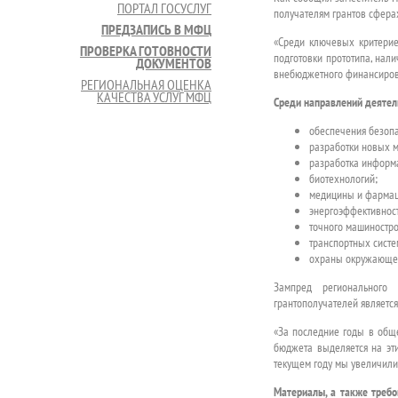
ПОРТАЛ ГОСУСЛУГ
получателям грантов сферах
ПРЕДЗАПИСЬ В МФЦ
«Среди ключевых критерие
ПРОВЕРКА ГОТОВНОСТИ
подготовки прототипа, нал
ДОКУМЕНТОВ
внебюджетного финансирова
РЕГИОНАЛЬНАЯ ОЦЕНКА
КАЧЕСТВА УСЛУГ МФЦ
Среди направлений деятель
обеспечения безопа
разработки новых м
разработка информ
биотехнологий;
медицины и фармац
энергоэффективност
точного машиностро
транспортных систе
охраны окружающей
Зампред регионального 
грантополучателей является
«За последние годы в обще
бюджета выделяется на эти
текущем году мы увеличили 
Материалы, а также требо