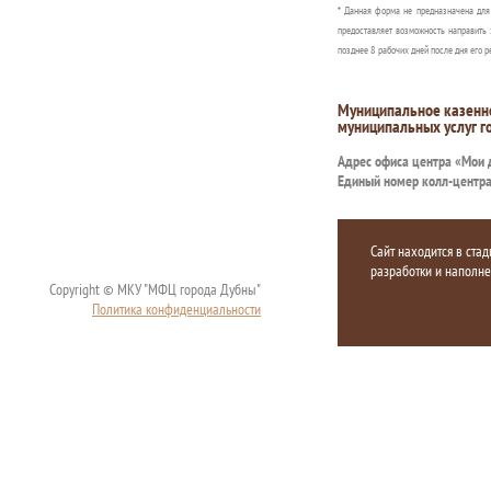
* Данная форма не предназначена дл
предоставляет возможность направить 
позднее 8 рабочих дней после дня его р
Муниципальное казенн
муниципальных услуг г
Адрес офиса центра «Мои
Единый номер колл-центр
Сайт находится в стад
разработки и наполн
Copyright © МКУ "МФЦ города Дубны"
Политика конфиденциальности