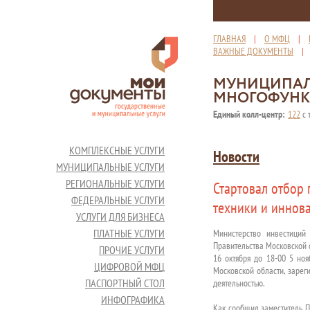
ГЛАВНАЯ
|
О МФЦ
|
ВАЖНЫЕ ДОКУМЕНТЫ
МУНИЦИПАЛ
МНОГОФУНК
Единый колл-центр:
122
с 
КОМПЛЕКСНЫЕ УСЛУГИ
Новости
МУНИЦИПАЛЬНЫЕ УСЛУГИ
РЕГИОНАЛЬНЫЕ УСЛУГИ
Стартовал отбор 
ФЕДЕРАЛЬНЫЕ УСЛУГИ
техники и иннова
УСЛУГИ ДЛЯ БИЗНЕСА
ПЛАТНЫЕ УСЛУГИ
Министерство инвестици
Правительства Московской о
ПРОЧИЕ УСЛУГИ
16 октября до 18-00 5 ноя
ЦИФРОВОЙ МФЦ
Московской области, зарег
ПАСПОРТНЫЙ СТОЛ
деятельностью.
ИНФОГРАФИКА
Как сообщил заместитель П